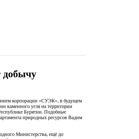
т добычу
ением корпорации «СУЭК», в будущем
онн каменного угля на территории
 Республике Бурятии. Подобные
партамента природных ресурсов Вадим
родного Министерства, ещё до