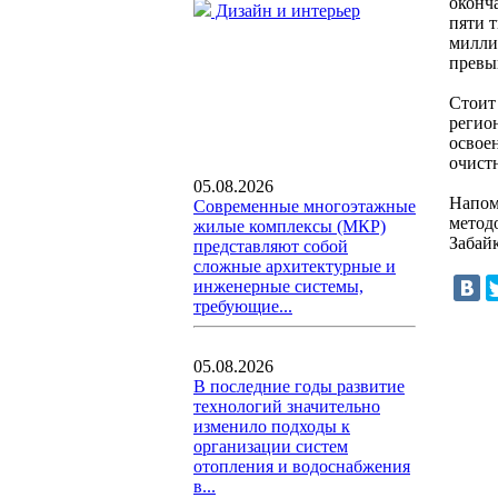
оконч
Дизайн и интерьер
пяти т
милли
превы
Стоит
регио
освое
очист
05.08.2026
Напом
Современные многоэтажные
метод
жилые комплексы (МКР)
Забай
представляют собой
сложные архитектурные и
инженерные системы,
требующие...
05.08.2026
В последние годы развитие
технологий значительно
изменило подходы к
организации систем
отопления и водоснабжения
в...