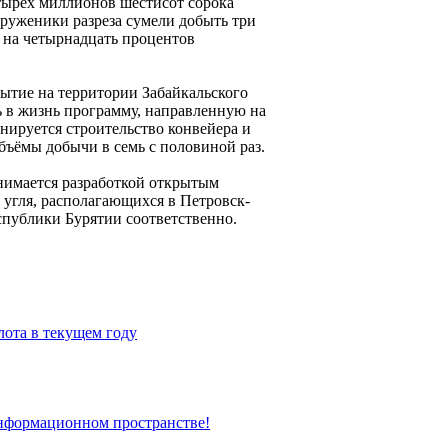
тырёх миллионов шестисот сорока
труженики разреза сумели добыть три
о на четырнадцать процентов
рытие на территории Забайкальского
ь в жизнь программу, направленную на
нируется строительство конвейера и
бъёмы добычи в семь с половиной раз.
нимается разработкой открытым
угля, располагающихся в Петровск-
публики Бурятии соответственно.
лота в текущем году
информационном пространстве!