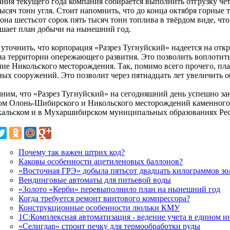
ания текущего года компания собирается выполнить отгрузку че
ысяч тонн угля. Стоит напомнить, что до конца октября горные 
она шестьсот сорок пять тысяч тонн топлива в твёрдом виде, чт
шает план добычи на нынешний год.
 уточнить, что корпорация «Разрез Тугнуйский» надеется на отк
на территории опережающего развития. Это позволить воплотит
ние Никольского месторождения. Так, помимо всего прочего, пла
ных сооружений. Это позволит через пятнадцать лет увеличить о
ним, что «Разрез Тугнуйский» на сегодняшний день успешно за
ом Олонь-Шибирского и Никольского месторождений каменного 
кальском и в Мухаршибирском муниципальных образованиях Рес
Почему так важен штрих код?
Каковы особенности ацетиленовых баллонов?
«Восточная ГРЭ» добыла пятьсот двадцать килограммов зо
Вендинговые автоматы для питьевой воды
«Золото «Керби» перевыполнило план на нынешний год
Когда требуется ремонт винтового компрессора?
Конструкционные особенности люльки КМУ
1С:Комплексная автоматизация - ведение учета в едином 
«Селигдар» строит печку для термообработки руды