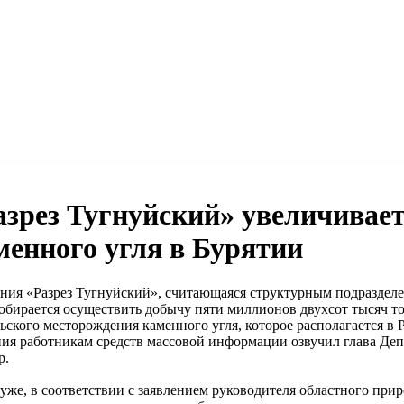
азрез Тугнуйский» увеличивае
менного угля в Бурятии
ния «Разрез Тугнуйский», считающаяся структурным подраздел
собирается осуществить добычу пяти миллионов двухсот тысяч т
ьского месторождения каменного угля, которое располагается в
ния работникам средств массовой информации озвучил глава Де
р.
 уже, в соответствии с заявлением руководителя областного при