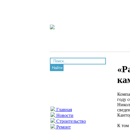
«Р
Найти
ка
Компа
году 
Никол
Главная
сведе
Канто
Новости
Строительство
К том
Ремонт