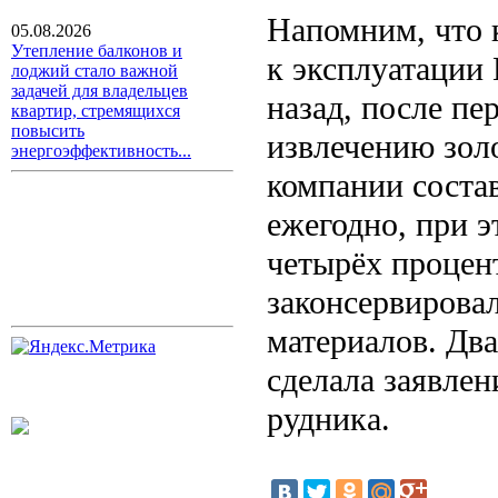
Напомним, что 
05.08.2026
Утепление балконов и
к эксплуатации
лоджий стало важной
задачей для владельцев
назад, после пе
квартир, стремящихся
повысить
извлечению зол
энергоэффективность...
компании состав
ежегодно, при э
четырёх процент
законсервировал
материалов. Дв
сделала заявлен
рудника.