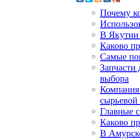
Почему ко
Использов
В Якутии
Каково п
Самые по
Запчасти 
выбора
Компания
сырьевой
Главные с
Каково п
В Амурско