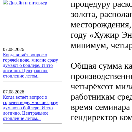
процедуру раск
Дизайн и интерьер
золота, распол
месторождения,
году «Хужир Эн
минимум, четыр
07.08.2026
Когда встаёт вопрос о
горячей воде, многие сразу
Общая сумма ка
думают о бойлере. И это
логично. Центральное
производственн
отопление летом...
четырёхсот мил
07.08.2026
работникам сре
Когда встаёт вопрос о
горячей воде, многие сразу
время семинар
думают о бойлере. И это
логично. Центральное
гендиректор ко
отопление летом...