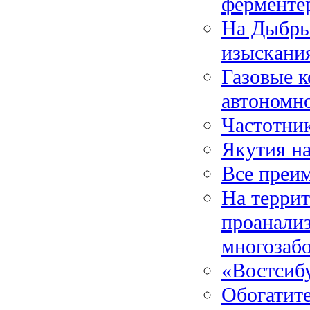
ферменте
На Дыбры
изыскани
Газовые к
автономн
Частотни
Якутия н
Все преи
На террит
проанализ
многозаб
«Востсиб
Обогатит