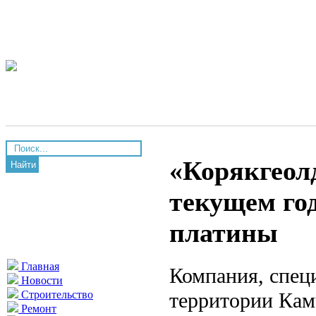
«Корякгеол
Найти
текущем го
платины
Главная
Компания, спец
Новости
территории Кам
Строительство
Ремонт