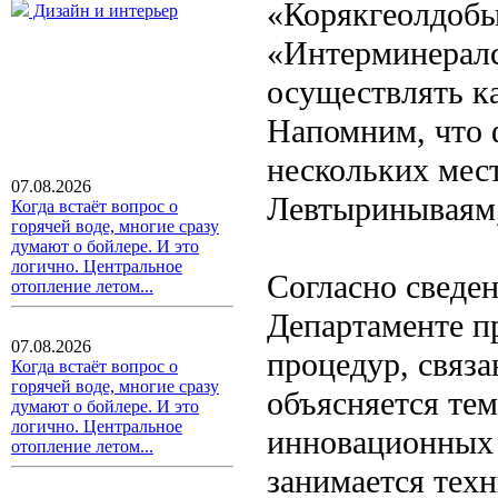
«Корякгеолдобы
Дизайн и интерьер
«Интерминералс
осуществлять к
Напомним, что 
нескольких мес
07.08.2026
Левтыринываям,
Когда встаёт вопрос о
горячей воде, многие сразу
думают о бойлере. И это
логично. Центральное
Согласно сведе
отопление летом...
Департаменте п
07.08.2026
процедур, связ
Когда встаёт вопрос о
горячей воде, многие сразу
объясняется тем
думают о бойлере. И это
логично. Центральное
инновационных 
отопление летом...
занимается тех