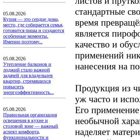
листов и прутко
стандартные сво
05.08.2026
Кухня — это сердце дома,
время превращё
место, где собирается семья,
готовится пища и создаются
является пироф
особенные моменты.
качество и обус
Именно поэтому...
применений ник
05.08.2026
нанесения на по
Утепление балконов и
лоджий стало важной
задачей для владельцев
квартир, стремящихся
Продукция из чи
повысить
энергоэффективность...
уж часто и испо
Его применение
05.08.2026
Правильная организация
необычной харак
освещения в кухне и
столовой зоне — важный
наделяет матер
аспект комфорта,
функциональности и