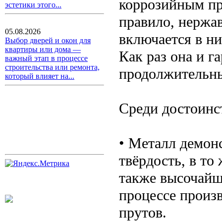
коррозийным про
эстетики этого...
правило, нержа
05.08.2026
включается в н
Выбор дверей и окон для
квартиры или дома —
Как раз она и г
важный этап в процессе
строительства или ремонта,
продолжительны
который влияет на...
Среди достоинст
• Металл демон
твёрдость, в то
также высочайши
процессе произв
прутов.