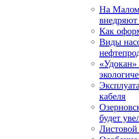
На Малом
внедряют
Как оформ
Виды насо
нефтепро
«Удокан»
экологиче
Эксплуат
кабеля
Озерновск
будет уве
Листовой