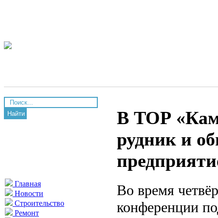
В ТОР «Кам
Найти
рудник и об
предприяти
Главная
Во время четвё
Новости
конференции по
Строительство
Ремонт