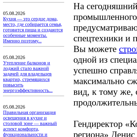
На сегодняшний
05.08.2026
промышленного 
Кухня — это сердце дома,
место, где собирается семья,
предусматриваю
готовится пища и создаются
особенные моменты.
спецтехники и 
Именно поэтому...
Вы можете
стро
одной из специ
05.08.2026
Утепление балконов и
успешно справл
лоджий стало важной
задачей для владельцев
максимально сж
квартир, стремящихся
повысить
вид, к тому же,
энергоэффективность...
продолжительны
05.08.2026
Правильная организация
освещения в кухне и
Гендиректор «К
столовой зоне — важный
аспект комфорта,
региона» Денис
функциональности и