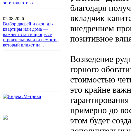
эстетики этого...
благодаря полу
вкладчик капита
05.08.2026
Выбор дверей и окон для
внедрением прог
квартиры или дома —
важный этап в процессе
позитивное вли
строительства или ремонта,
который влияет на...
Возведение руд
горного обогат
стоимостью чет
это крайне важн
гарантирования
примерно до во
этом будет созд
дополнительных