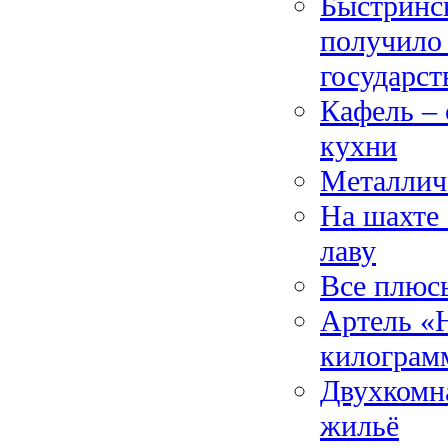
Быстринск
получило
государст
Кафель –
кухни
Металлич
На шахте
лаву
Все плюс
Артель «Н
килограм
Двухкомна
жильё