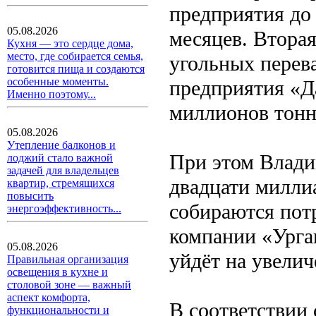
предприятия до
05.08.2026
месяцев. Втора
Кухня — это сердце дома,
место, где собирается семья,
угольных перев
готовится пища и создаются
особенные моменты.
предприятия «Да
Именно поэтому...
миллионов тонн
05.08.2026
Утепление балконов и
При этом Владим
лоджий стало важной
задачей для владельцев
двадцати милли
квартир, стремящихся
повысить
собираются пот
энергоэффективность...
компании «Урга
05.08.2026
уйдёт на увели
Правильная организация
освещения в кухне и
столовой зоне — важный
аспект комфорта,
В соответствии
функциональности и