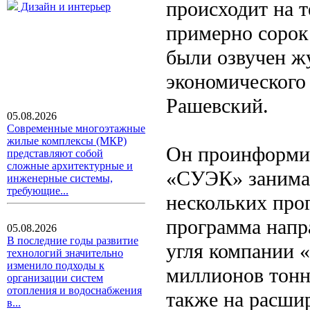
происходит на т
Дизайн и интерьер
примерно сорок
были озвучен ж
экономического
Рашевский.
05.08.2026
Современные многоэтажные
жилые комплексы (МКР)
Он проинформир
представляют собой
сложные архитектурные и
«СУЭК» занимае
инженерные системы,
требующие...
нескольких про
программа напр
05.08.2026
В последние годы развитие
угля компании 
технологий значительно
изменило подходы к
миллионов тонн
организации систем
отопления и водоснабжения
также на расши
в...