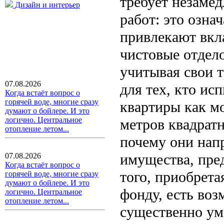
требует незаме
Дизайн и интерьер
работ: это озна
привлекают вкл
чистовые отдел
учитывая свои т
07.08.2026
для тех, кто и
Когда встаёт вопрос о
горячей воде, многие сразу
квартиры как мо
думают о бойлере. И это
логично. Центральное
метров квадрат
отопление летом...
почему они нап
имущества, пре
07.08.2026
Когда встаёт вопрос о
того, приобрета
горячей воде, многие сразу
думают о бойлере. И это
фонду, есть воз
логично. Центральное
отопление летом...
существенно ум