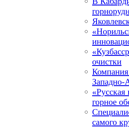
В Кабард
горноруд
Яковлевск
«Норильс
инноваци
«Кузбасср
очистки
Компания
Западно-
«Русская 
горное об
Специалис
самого кр