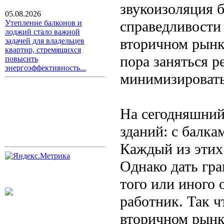
звукоизоляция б
05.08.2026
справедливости 
Утепление балконов и
лоджий стало важной
вторичном рынке
задачей для владельцев
квартир, стремящихся
пора заняться 
повысить
энергоэффективность...
минимизировать
На сегодняшний
зданий: с балка
Каждый из этих
Однако дать гр
того или иного
работник. Так 
вторичном рынке