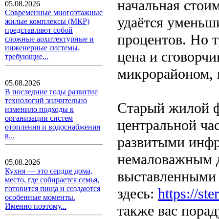
начальная стоим
05.08.2026
Современные многоэтажные
удаётся уменьши
жилые комплексы (МКР)
представляют собой
процентов. Но т
сложные архитектурные и
инженерные системы,
цена и сговорчи
требующие...
микрорайоном, 
05.08.2026
В последние годы развитие
технологий значительно
Старый жилой фо
изменило подходы к
организации систем
центральной час
отопления и водоснабжения
в...
развитыми инфр
немаловажным д
05.08.2026
Кухня — это сердце дома,
выставленными 
место, где собирается семья,
готовится пища и создаются
здесь:
https://ste
особенные моменты.
Именно поэтому...
также вас пора