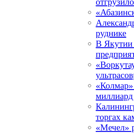
отгрузило
«Абазинск
Александ
руднике
В Якутии 
предприя
«Воркутау
ультрасо
«Колмар» 
миллиард
Калинингр
торгах ка
«Мечел» р