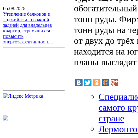
обогатительный
05.08.2026
Утепление балконов и
тонн руды. Фир
лоджий стало важной
задачей для владельцев
тонн руды на т
квартир, стремящихся
повысить
от двух до трёх
энергоэффективность...
находится на ю
планы выглядят
Специалис
самого кр
стране
Лермонтов