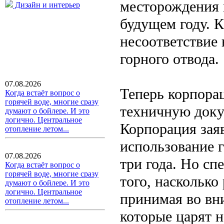
месторождения 
Дизайн и интерьер
будущем году. К
несоответствие
горного отвода.
07.08.2026
Теперь корпора
Когда встаёт вопрос о
горячей воде, многие сразу
техничную доку
думают о бойлере. И это
логично. Центральное
Корпорация заяв
отопление летом...
использование г
07.08.2026
три года. Но с
Когда встаёт вопрос о
горячей воде, многие сразу
того, наскольк
думают о бойлере. И это
логично. Центральное
принимая во вн
отопление летом...
которые царят 