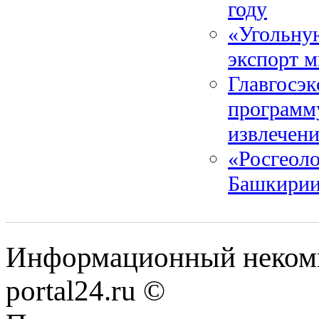
году
«Угольну
экспорт 
Главгосэк
программ
извлечен
«Росгеоло
Башкири
Информационный некомме
portal24.ru ©