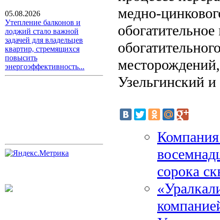
медно-цинковог
05.08.2026
Утепление балконов и
обогатительное
лоджий стало важной
задачей для владельцев
обогатительного
квартир, стремящихся
повысить
месторождений,
энергоэффективность...
Узельгинский и
Компания
восемнадц
сорока с
«Уралкали
компание