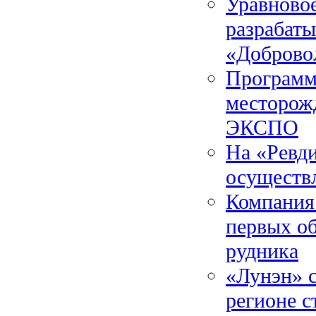
Уравново
разрабаты
«Доброво
Программу
месторож
ЭКСПО
На «Ревд
осуществ
Компания
первых об
рудника
«Лунэн» с
регионе с