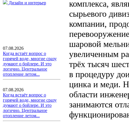
комплекса, явл
Дизайн и интерьер
сырьевого диви
компании, прод
перевооружение
шаровой мельни
07.08.2026
увеличенным рад
Когда встаёт вопрос о
горячей воде, многие сразу
трёх тысяч шес
думают о бойлере. И это
логично. Центральное
в процедуру до
отопление летом...
цинка и меди. 
07.08.2026
области инжене
Когда встаёт вопрос о
горячей воде, многие сразу
занимаются отл
думают о бойлере. И это
логично. Центральное
функционирован
отопление летом...