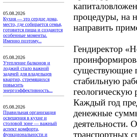
капиталовложен
05.08.2026
процедуры, на 
Кухня — это сердце дома,
место, где собирается семья,
направить прим
готовится пища и создаются
особенные моменты.
Именно поэтому...
Гендиректор «Н
проинформирова
05.08.2026
Утепление балконов и
существующие п
лоджий стало важной
задачей для владельцев
стабильную рабо
квартир, стремящихся
повысить
геологическую р
энергоэффективность...
Каждый год пре
05.08.2026
денежные суммы
Правильная организация
освещения в кухне и
деятельности. 
столовой зоне — важный
аспект комфорта,
транспортных ср
функциональности и