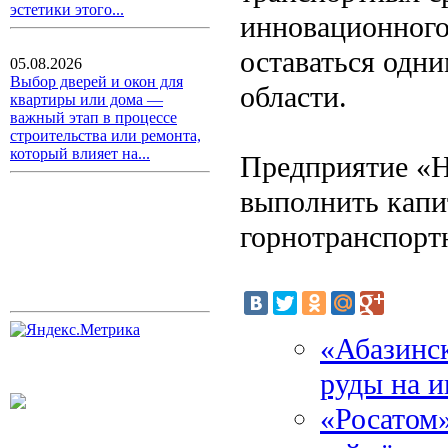
эстетики этого...
инновационного
оставаться одн
05.08.2026
Выбор дверей и окон для
области.
квартиры или дома —
важный этап в процессе
строительства или ремонта,
который влияет на...
Предприятие «Н
выполнить капи
горнотранспорт
«Абазинск
руды на 
«Росатом»