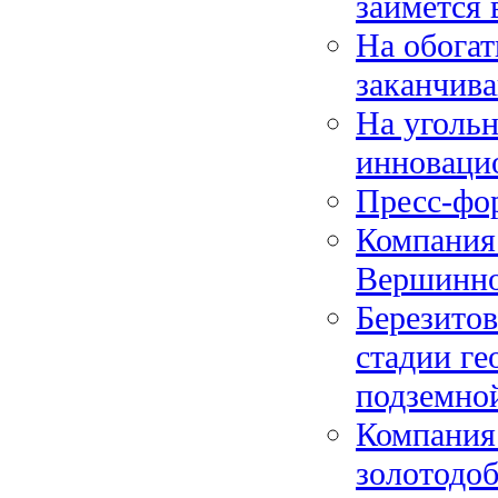
займётся
На обога
заканчив
На уголь
инноваци
Пресс-фо
Компания
Вершинн
Березито
стадии ге
подземно
Компания 
золотодо