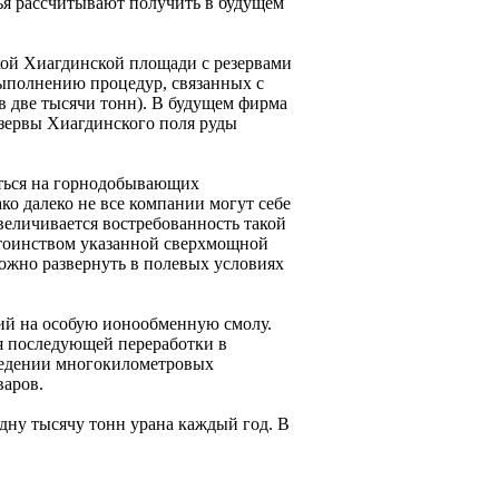
ья рассчитывают получить в будущем
кой Хиагдинской площади с резервами
выполнению процедур, связанных с
в две тысячи тонн). В будущем фирма
езервы Хиагдинского поля руды
иться на горнодобывающих
ко далеко не все компании могут себе
величивается востребованность такой
стоинством указанной сверхмощной
можно развернуть в полевых условиях
ий на особую ионообменную смолу.
я последующей переработки в
зведении многокилометровых
варов.
дну тысячу тонн урана каждый год. В