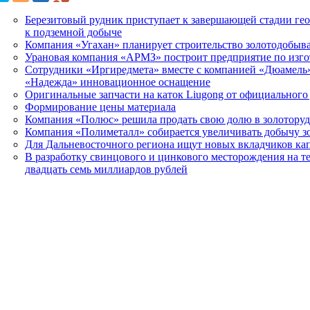
Березитовый рудник приступает к завершающей стадии гео
к подземной добыче
Компания «Угахан» планирует строительство золотодобыв
Урановая компания «АРМЗ» построит предприятие по изг
Сотрудники «Иргиредмета» вместе с компанией «Дюамель
«Надежда» инновационное оснащение
Оригинальные запчасти на каток Liugong от официального
Формирование цены материала
Компания «Полюс» решила продать свою долю в золотору
Компания «Полиметалл» собирается увеличивать добычу з
Для Дальневосточного региона ищут новых вкладчиков ка
В разработку свинцового и цинкового месторождения на 
двадцать семь миллиардов рублей