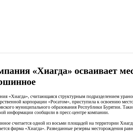
мпания «Хиагда» осваивает ме
ршинное
ния «Хиагда», считающаяся структурным подразделением уран
арственной корпорации «Росатом», приступила к освоению мес
овского муниципального образования Республики Бурятии. Таки
вой информации сообщили в пресс-центре компании.
нное считается одной из восьми площадей на территории Хиагд
ается фирма «Хиагда». Разведанные резервы месторождения рав