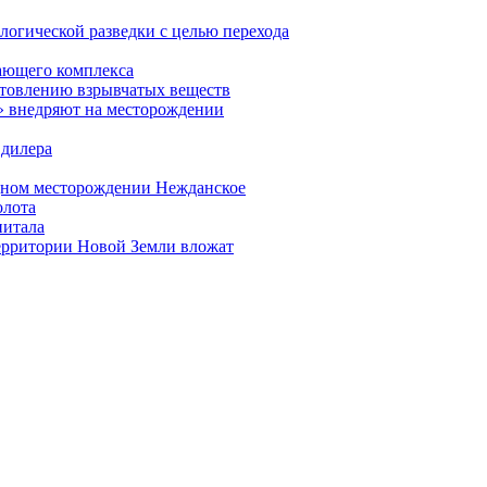
логической разведки с целью перехода
ающего комплекса
отовлению взрывчатых веществ
» внедряют на месторождении
 дилера
дном месторождении Нежданское
олота
питала
территории Новой Земли вложат