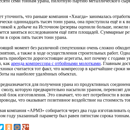
есяти семи тоннам урана, пилотную партию металлического сыр
ет уточнить, что раньше компания «Хиагда» занималась отработ
ически одиннадцать тысяч тонн урана, она приступила ещё и к 
товкой к добыче на Источном (резервы оценили больше, нежели 
ается заняться исследованием ещё пяти площадей. Суммарные р
и в сорок пять тысяч тонн урана.
тоящий момент без различной спецтехники очень сложно обход
иятиях, а также в ходе осуществления строительных работ. Одна
лить приобрести дорогостоящие агрегаты, вот почему с годами у
и, как
аренда компрессора с отбойными молотками
. Главным до
ехники считается тот факт, что компрессор в кратчайшие сроки 
аботы на наиболее удалённых объектах.
редназначается для получения урана из продуктивных соединен
 смолу, которую предварительно насытили ураном, перевозят дл
ной блок изготовления. Это означает, что нет потребности в во
проводы, что оказывает позитивное воздействие на стоимость то
вая компания «АРМЗ» собирается через два года изготавливать о
ом году указанный параметр был равен пятистам сорока тоннам.