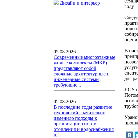
семид
Дизайн и интерьер
году.
Следу
практ
подго
собир
оценил
В нас
05.08.2026
предпр
Современные многоэтажные
позво
жилые комплексы (МКР)
услуг
представляют собой
спецт
сложные архитектурные и
для р
инженерные системы,
требующие...
ЛСУ п
Потом
основ
05.08.2026
трубо
В последние годы развитие
технологий значительно
Урано
изменило подходы к
прошл
организации систем
отопления и водоснабжения
в...