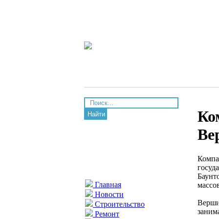
Ко
Найти
Ве
Компа
госуд
Баунт
Главная
массо
Новости
Верши
Строительство
заним
Ремонт