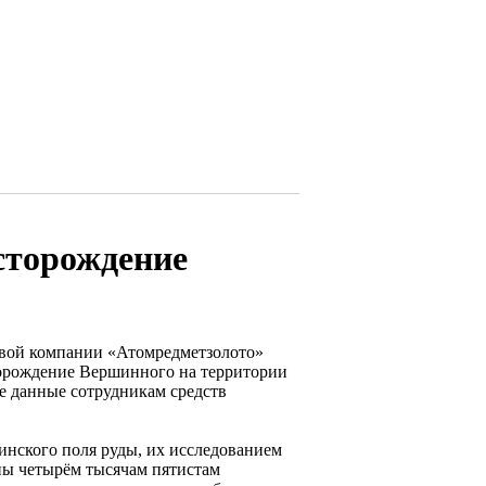
сторождение
овой компании «Атомредметзолото»
торождение Вершинного на территории
е данные сотрудникам средств
инского поля руды, их исследованием
ны четырём тысячам пятистам