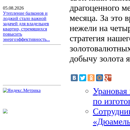
драгоценного ме
05.08.2026
Утепление балконов и
месяца. За это 
лоджий стало важной
задачей для владельцев
нежели на четыр
квартир, стремящихся
повысить
стратегия нашег
энергоэффективность...
золотовалютных
добычу золота я
Урановая
по изгот
Сотрудни
«Дюамель