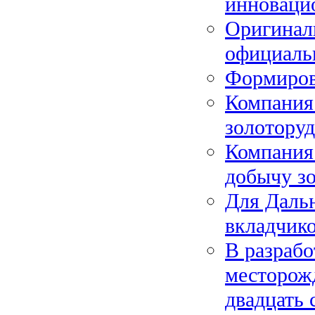
инноваци
Оригиналь
официаль
Формиров
Компания
золотору
Компания
добычу з
Для Даль
вкладчико
В разрабо
месторож
двадцать 