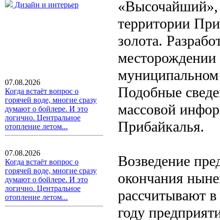
«Высочайший», 
Дизайн и интерьер
территории При
золота. Разрабо
месторождении 
муниципальном 
07.08.2026
Подобные сведе
Когда встаёт вопрос о
горячей воде, многие сразу
массовой инфор
думают о бойлере. И это
логично. Центральное
Прибайкалья.
отопление летом...
07.08.2026
Возведение пре
Когда встаёт вопрос о
горячей воде, многие сразу
окончания нынеш
думают о бойлере. И это
логично. Центральное
рассчитывают в
отопление летом...
году предприят