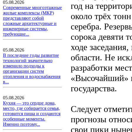
05.08.2026
год на террито
Современные многоэтажные
жилые комплексы (МКР)
около трёх тонн
представляют собой
сложные архитектурные и
серебра. Резер
инженерные системы,
требующие...
сорока девяти 
ходе заседания,
05.08.2026
области. Не иск
В последние годы развитие
технологий значительно
разработки мес
изменило подходы к
организации систем
«Высочайший» 
отопления и водоснабжения
в...
государства.
05.08.2026
Кухня — это сердце дома,
Следует отметит
место, где собирается семья,
готовится пища и создаются
прогнозы относи
особенные моменты.
Именно поэтому...
свои пики нынеш