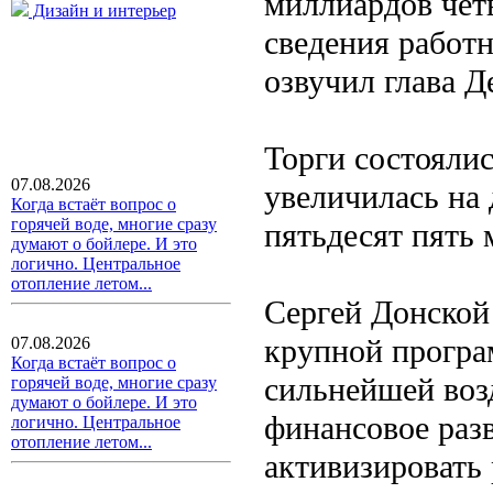
миллиардов чет
Дизайн и интерьер
сведения работ
озвучил глава 
Торги состоялис
07.08.2026
увеличилась на 
Когда встаёт вопрос о
горячей воде, многие сразу
пятьдесят пять
думают о бойлере. И это
логично. Центральное
отопление летом...
Сергей Донской
крупной програ
07.08.2026
Когда встаёт вопрос о
сильнейшей возд
горячей воде, многие сразу
думают о бойлере. И это
финансовое разв
логично. Центральное
отопление летом...
активизировать