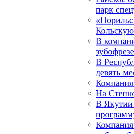
парк спе
«Норильс
Кольскую
В компан
зубофрез
В Республ
девять м
Компания
На Степно
В Якутии
программ
Компания