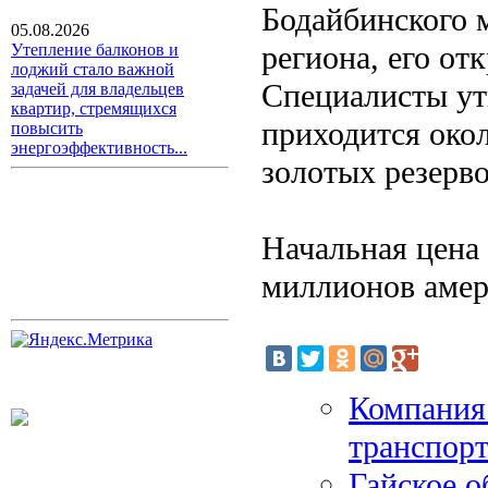
Бодайбинского 
05.08.2026
региона, его от
Утепление балконов и
лоджий стало важной
Специалисты ут
задачей для владельцев
квартир, стремящихся
приходится око
повысить
энергоэффективность...
золотых резерв
Начальная цена 
миллионов амер
Компания
транспор
Гайское о