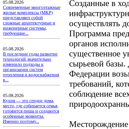
Созданные в ход
05.08.2026
Современные многоэтажные
инфраструктурн
жилые комплексы (МКР)
представляют собой
осуществлять д
сложные архитектурные и
инженерные системы,
Программа предп
требующие...
органов исполн
05.08.2026
существенное ув
В последние годы развитие
технологий значительно
сырьевой базы.
изменило подходы к
организации систем
Федерации возь
отопления и водоснабжения
в...
требований, кот
соблюдение всех
05.08.2026
Кухня — это сердце дома,
природоохранны
место, где собирается семья,
готовится пища и создаются
особенные моменты.
Именно поэтому...
Месторождение 