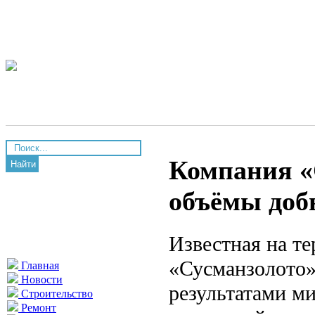
Компания «
Найти
объёмы доб
Известная на т
«Сусманзолото»
Главная
Новости
результатами ми
Строительство
Ремонт