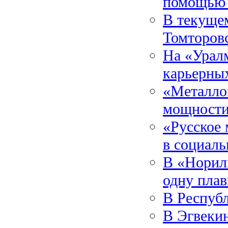
помощью 
В текущем
Томторов
На «Урал
карьерных
«Металло
мощности
«Русское 
в социал
В «Норил
одну пла
В Республ
В Эгвекин