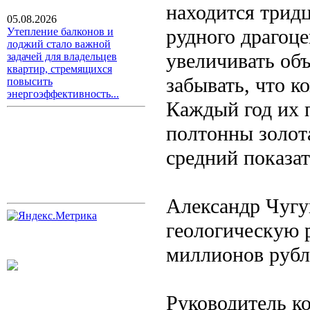
находится трид
05.08.2026
рудного драгоце
Утепление балконов и
лоджий стало важной
увеличивать объ
задачей для владельцев
квартир, стремящихся
забывать, что к
повысить
энергоэффективность...
Каждый год их п
полтонны золот
средний показат
Александр Чугун
геологическую 
миллионов рубл
Руководитель к