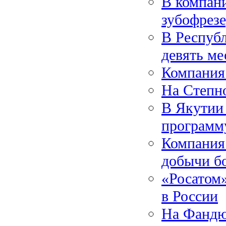
В компан
зубофрез
В Республ
девять м
Компания
На Степно
В Якутии
программ
Компания
добычи б
«Росатом»
в России
На Фандю