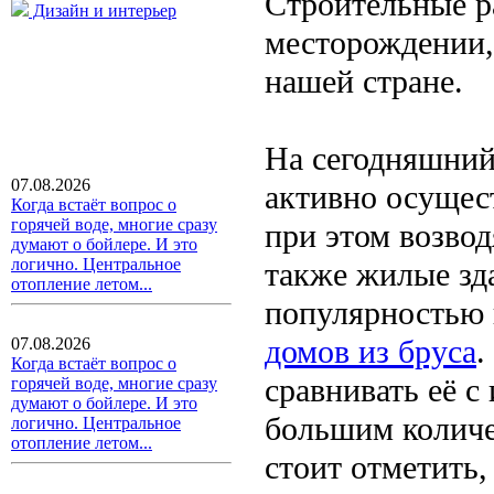
Строительные р
Дизайн и интерьер
месторождении, 
нашей стране.
На сегодняшний
07.08.2026
активно осущес
Когда встаёт вопрос о
горячей воде, многие сразу
при этом возво
думают о бойлере. И это
логично. Центральное
также жилые зд
отопление летом...
популярностью 
домов из бруса
.
07.08.2026
Когда встаёт вопрос о
сравнивать её с
горячей воде, многие сразу
думают о бойлере. И это
большим количе
логично. Центральное
отопление летом...
стоит отметить,