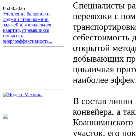
Специалисты ра
05.08.2026
перевозки с по
Утепление балконов и
лоджий стало важной
транспортировк
задачей для владельцев
квартир, стремящихся
себестоимость д
повысить
энергоэффективность...
открытой метод
добывающих пре
цикличная прит
наиболее эффек
В состав линии 
конвейера, а та
Коашивинского 
участок, его по