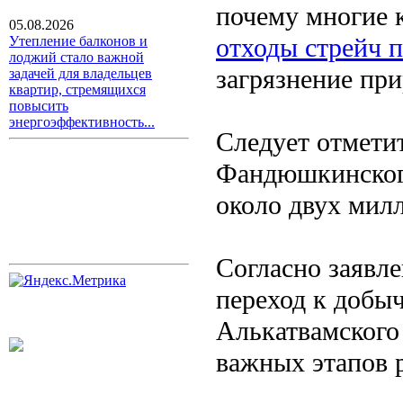
почему многие 
05.08.2026
отходы стрейч 
Утепление балконов и
лоджий стало важной
загрязнение пр
задачей для владельцев
квартир, стремящихся
повысить
энергоэффективность...
Следует отметит
Фандюшкинского
около двух мил
Согласно заявле
переход к добыч
Алькатвамского
важных этапов 