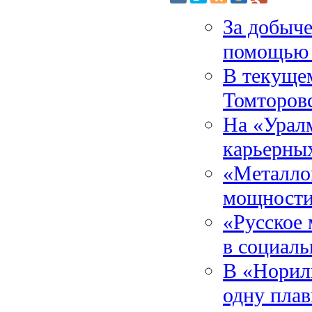
За добыче
помощью 
В текущем
Томторов
На «Урал
карьерных
«Металло
мощности
«Русское 
в социал
В «Норил
одну пла