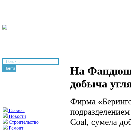
На Фандюши
Найти
добыча угл
Фирма «Беринго
подразделением
Главная
Новости
Coal, сумела д
Строительство
Ремонт