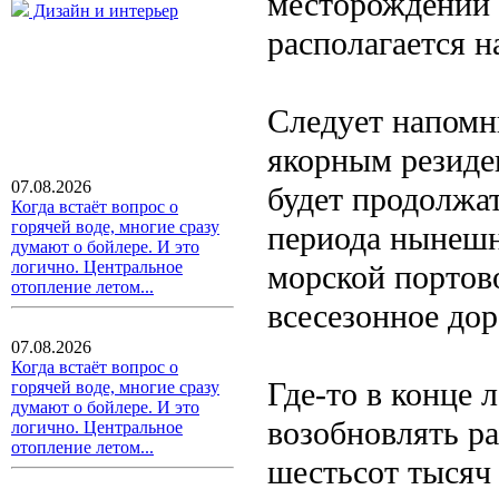
месторождении 
Дизайн и интерьер
располагается н
Следует напомн
якорным резиде
07.08.2026
будет продолжат
Когда встаёт вопрос о
горячей воде, многие сразу
периода нынешн
думают о бойлере. И это
логично. Центральное
морской портов
отопление летом...
всесезонное до
07.08.2026
Когда встаёт вопрос о
Где-то в конце
горячей воде, многие сразу
думают о бойлере. И это
возобновлять р
логично. Центральное
отопление летом...
шестьсот тысяч