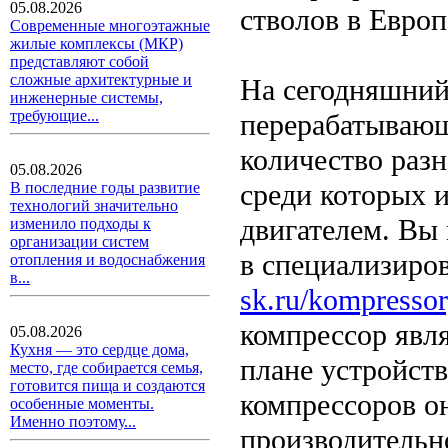
05.08.2026
стволов в Европ
Современные многоэтажные
жилые комплексы (МКР)
представляют собой
сложные архитектурные и
На сегодняшний
инженерные системы,
требующие...
перерабатываю
количество раз
05.08.2026
среди которых 
В последние годы развитие
технологий значительно
двигателем. Вы
изменило подходы к
организации систем
в специализиро
отопления и водоснабжения
в...
sk.ru/kompressor
компрессор явл
05.08.2026
Кухня — это сердце дома,
плане устройст
место, где собирается семья,
готовится пища и создаются
компрессоров о
особенные моменты.
Именно поэтому...
производительн