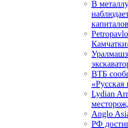
В металлу
наблюдает
капитало
Petropavl
Камчатки
Уралмашз
экскавато
ВТБ сообщ
«Русская 
Lydian Ar
месторож
Anglo Asi
РФ достиг