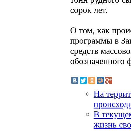
сорок лет.
О том, как про
программы в За
средств массов
обозначенного 
На террит
происход
В текуще
жизнь св