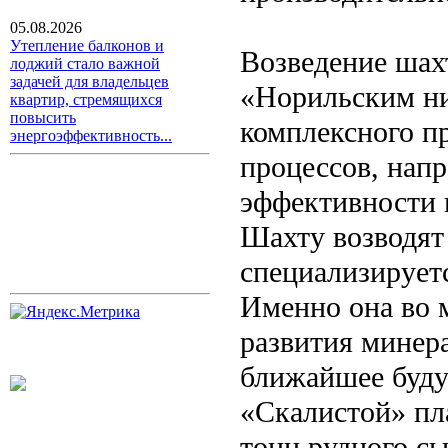
05.08.2026
Утепление балконов и
Возведение шах
лоджий стало важной
задачей для владельцев
«Норильским ни
квартир, стремящихся
повысить
комплексного п
энергоэффективность...
процессов, нап
эффективности и
Шахту возводят 
специализируетс
Именно она во 
развития минер
ближайшее буду
«Скалистой» пл
тонн рудного сы