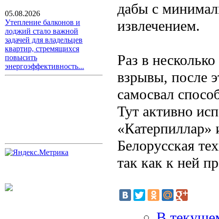
дабы с минимал
05.08.2026
извлечением.
Утепление балконов и
лоджий стало важной
задачей для владельцев
квартир, стремящихся
Раз в нескольк
повысить
энергоэффективность...
взрывы, после э
самосвал способ
Тут активно ис
«Катерпиллар» 
Белорусская тех
так как к ней п
В текуще