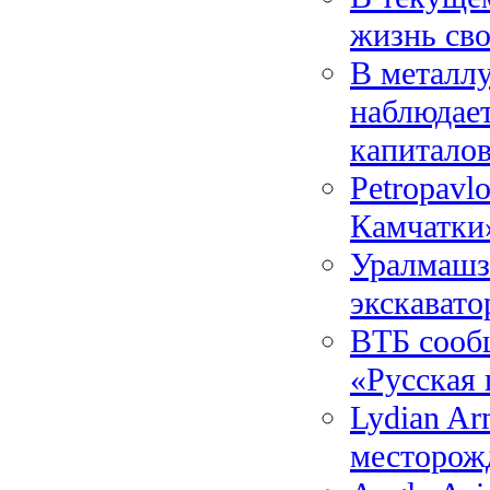
жизнь св
В металлу
наблюдает
капитало
Petropavl
Камчатки
Уралмашз
экскавато
ВТБ сообщ
«Русская 
Lydian Ar
месторож