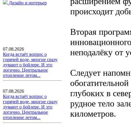
расширением фу
Дизайн и интерьер
происходит доб
Вторая програм
инновационного
07.08.2026
неподалёку от у
Когда встаёт вопрос о
горячей воде, многие сразу
думают о бойлере. И это
логично. Центральное
Следует напомн
отопление летом...
обогатительной
глубоких в севе
07.08.2026
Когда встаёт вопрос о
рудное тело зал
горячей воде, многие сразу
думают о бойлере. И это
километров.
логично. Центральное
отопление летом...