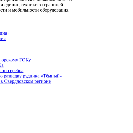
и единиц техники за границей.
сти и мобильности оборудования.
тина»
ния
егорскому ГОКу
Ка
онн серебра
ю разведку рудника «Тёмный»
 в Свердловском регионе