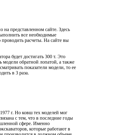
но на представленном сайте. Здесь
выполнить все необходимые
 проводить расчеты. На сайте вы
тора будет достигать 300 т. Это
ь модели обратной лопатой, а также
сматривать показатели модели, то ее
ить в 3 раза.
977 г. Но ковш тех моделей мог
вязана с тем, что в последние годы
ышленной сфере. Именно
кскаваторов, которые работают в
не производится в должном объеме.