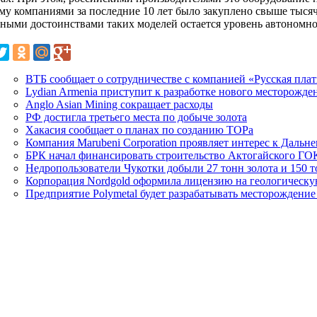
му компаниями за последние 10 лет было закуплено свыше тысяч
ными достоинствами таких моделей остается уровень автономно
ВТБ сообщает о сотрудничестве с компанией «Русская пла
Lydian Armeniа приступит к разработке нового месторожде
Anglo Asian Mining сокращает расходы
РФ достигла третьего места по добыче золота
Хакасия сообщает о планах по созданию ТОРа
Компания Marubeni Corporation проявляет интерес к Дальн
БРК начал финансировать строительство Актогайского ГО
Недропользователи Чукотки добыли 27 тонн золота и 150 т
Корпорация Nordgold оформила лицензию на геологическу
Предприятие Polymetal будет разрабатывать месторождение