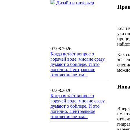
Дизайн и интерьер
Прав
Если 
указа
проце
найде
07.08.2026
Когда встаёт вопрос о
Как со
горячей воде, многие сразу
значен
думают о бойлере. И это
специ
логично. Центральное
можно
отопление летом...
Нова
07.08.2026
Когда встаёт вопрос о
горячей воде, многие сразу
думают о бойлере. И это
Вперв
логично. Центральное
вмести
отопление летом...
отмеч
гидра
карье