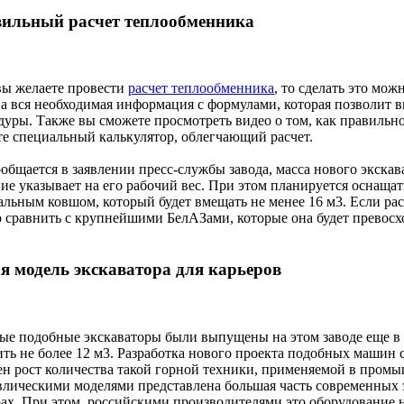
ильный расчет теплообменника
вы желаете провести
расчет теплообменника
, то сделать это мож
на вся необходимая информация с формулами, которая позволит 
дуры. Также вы сможете просмотреть видео о том, как правильно
те специальный калькулятор, облегчающий расчет.
общается в заявлении пресс-службы завода, масса нового экскава
ие указывает на его рабочий вес. При этом планируется оснащат
альным ковшом, который будет вмещать не менее 16 м3. Если рас
 сравнить с крупнейшими БелАЗами, которые она будет превосход
я модель экскаватора для карьеров
ые подобные экскаваторы были выпущены на этом заводе еще в 1
ть не более 12 м3. Разработка нового проекта подобных машин с
ен рост количества такой горной техники, применяемой в пром
влическими моделями представлена большая часть современных э
рах. При этом, российскими производителями это оборудование 