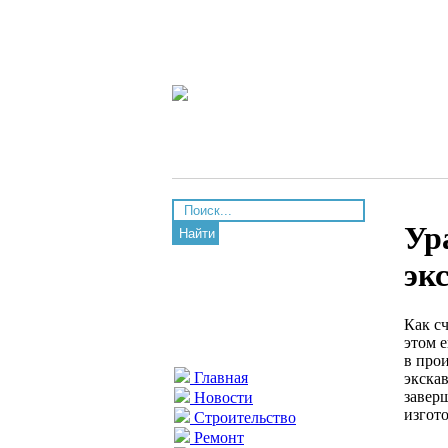
Ур
Найти
эк
Как сч
этом 
в про
Главная
экска
завер
Новости
изгот
Строительство
Ремонт