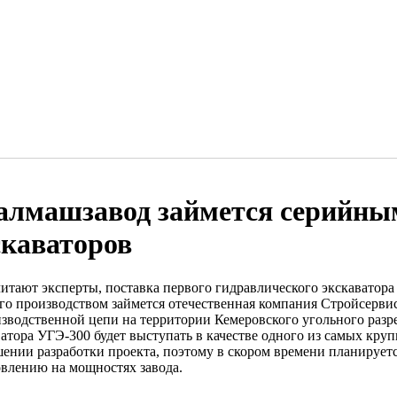
алмашзавод займется серийны
скаваторов
итают эксперты, поставка первого гидравлического экскаватора 
его производством займется отечественная компания Стройсервис
изводственной цепи на территории Кемеровского угольного разре
ватора УГЭ-300 будет выступать в качестве одного из самых круп
шении разработки проекта, поэтому в скором времени планирует
овлению на мощностях завода.