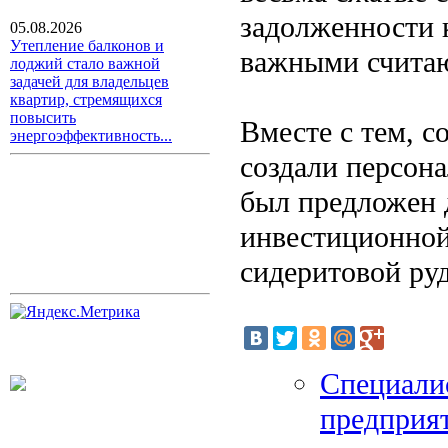
задолженности 
05.08.2026
Утепление балконов и
важными считаю
лоджий стало важной
задачей для владельцев
квартир, стремящихся
повысить
Вместе с тем, с
энергоэффективность...
создали персон
был предложен 
инвестиционной
сидеритовой ру
Специалис
предприят