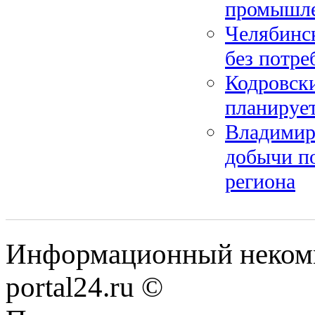
промышле
Челябинск
без потре
Кодровск
планируе
Владимир
добычи п
региона
Информационный некомме
portal24.ru ©