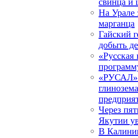
свинца и 
На Урале 
марганца
Гайский 
добыть д
«Русская 
программ
«РУСАЛ» 
глинозем
предприя
Через пят
Якутии ув
В Калини