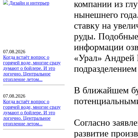
компании из глу
Дизайн и интерьер
нынешнего года
ставку на увел
руды. Подобные
информации оз
07.08.2026
«Урал» Андрей 
Когда встаёт вопрос о
горячей воде, многие сразу
подразделением 
думают о бойлере. И это
логично. Центральное
отопление летом...
В ближайшем бу
07.08.2026
потенциальными
Когда встаёт вопрос о
горячей воде, многие сразу
думают о бойлере. И это
логично. Центральное
Согласно заявл
отопление летом...
развитие произ