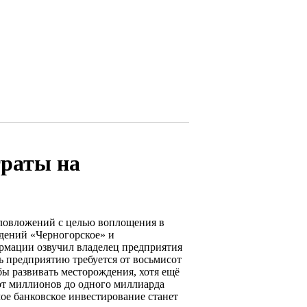
траты на
аловложений с целью воплощения в
дений «Черногорское» и
рмации озвучил владелец предприятия
ь предприятию требуется от восьмисот
бы развивать месторождения, хотя ещё
от миллионов до одного миллиарда
ое банковское инвестирование станет