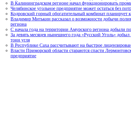
В Калининградском регионе начал функционировать пром
Челябинское угольное предприятие может остаться без пот
Кодровский горный обогатительный комбинат планирует 
Владимир Митькин рассказал о возможности добычи полим
региона
С начала года на территории Амурского региона добыли по
За девять месяцев нынешнего года «Русский Уголь» добыл
тонн угля
В Республике Саха рассчитывают на быстрое лицензиров
Власти Приморской области стараются спасти Лермонтовск
предприятие