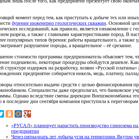
дным лишь после того, как предприятие презентует свою оконч
тоящий момент перед тем, как приступать к добыче тех или ины
вести
бурение инженерно геологических скважин
. Основной це
гических исследований, как правило, является ознакомление с г
нием разреза, а также с главными характеристиками пород. В н
лее популярных типов бурения: работы вращательного, а также у
сматривает разрушение породы, а вращательное – её срезание.
шение стоимости программы предприниматель объясняет тем, чт
ение подешевело, некоторые процедуры обойдутся дешевле. Как
ей структуре издержек на разработку, хозяин «Русской платины»
ождениях предприятие собирается никель, медь, платину, паллад
оворы относительно выдачи средств с целью финансирования пр
конобанком. Специалисты даже предполагал, что банковское уч
аммы. Однако вследствие смены дирекции Внешэкономбанка это
то в последние дни сентября компания приступила к переговорам
«РУСАЛ» планирует нарастить производство глинозема н
предприятии
Через пятнадцать лет добыча угля на территории Якутии ув