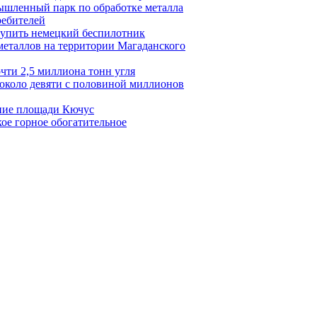
ышленный парк по обработке металла
ребителей
купить немецкий беспилотник
еталлов на территории Магаданского
чти 2,5 миллиона тонн угля
 около девяти с половиной миллионов
ание площади Кючус
ое горное обогатительное