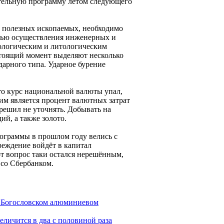
ательную программу летом следующего
х полезных ископаемых, необходимо
лью осуществления инженерных и
еологическим и литологическим
астоящий момент выделяют несколько
дарного типа. Ударное бурение
о курс национальной валюты упал,
им является процент валютных затрат
 решил не уточнять. Добывать на
ий, а также золото.
ограммы в прошлом году велись с
реждение войдёт в капитал
т вопрос таки остался нерешённым,
 со Сбербанком.
а Богословском алюминиевом
еличится в два с половиной раза