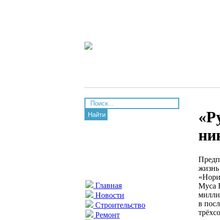
«Р
Найти
ни
Предп
жизнь
«Нори
Главная
Муса 
милли
Новости
в пос
Строительство
трёхс
Ремонт