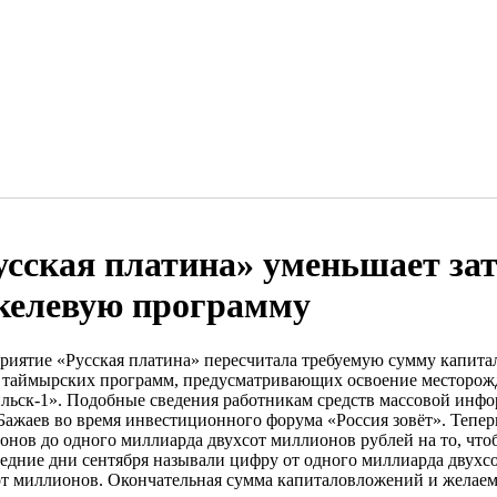
усская платина» уменьшает за
келевую программу
риятие «Русская платина» пересчитала требуемую сумму капит
 таймырских программ, предусматривающих освоение месторож
льск-1». Подобные сведения работникам средств массовой инфо
Бажаев во время инвестиционного форума «Россия зовёт». Тепер
онов до одного миллиарда двухсот миллионов рублей на то, что
ледние дни сентября называли цифру от одного миллиарда двухс
от миллионов. Окончательная сумма капиталовложений и желаем