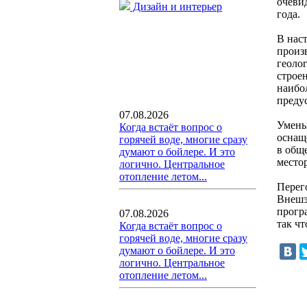
очеви
Дизайн и интерьер
года.
В нас
произ
геоло
строе
наибо
преду
07.08.2026
Умень
Когда встаёт вопрос о
оснащ
горячей воде, многие сразу
в общ
думают о бойлере. И это
местор
логично. Центральное
отопление летом...
Перег
Внешэ
прогр
07.08.2026
так ч
Когда встаёт вопрос о
горячей воде, многие сразу
думают о бойлере. И это
логично. Центральное
отопление летом...