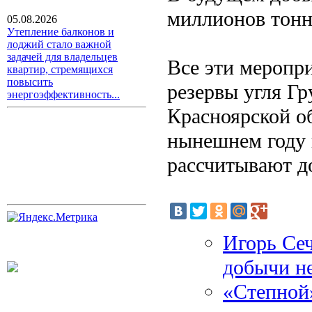
миллионов тонн
05.08.2026
Утепление балконов и
лоджий стало важной
задачей для владельцев
Все эти меропр
квартир, стремящихся
повысить
резервы угля Г
энергоэффективность...
Красноярской о
нынешнем году 
рассчитывают д
Игорь Се
добычи н
«Степной»