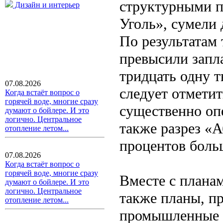
структурными п
Дизайн и интерьер
Уголь», сумели 
По результатам
превысили запл
тридцать одну т
07.08.2026
следует отмети
Когда встаёт вопрос о
горячей воде, многие сразу
существенно оп
думают о бойлере. И это
логично. Центральное
также разрез «
отопление летом...
процентов боль
07.08.2026
Когда встаёт вопрос о
горячей воде, многие сразу
Вместе с плана
думают о бойлере. И это
логично. Центральное
также планы, п
отопление летом...
промышленные у