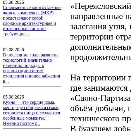
05.08.2026
«Переясловский
Современные многоэтажные
жилые комплексы (МКР)
направленные н
представляют собой
сложные архитектурные и
залегания угля,
инженерные системы,
требующие...
территории отра
дополнительным
05.08.2026
продолжительны
В последние годы развитие
технологий значительно
изменило подходы к
организации систем
На территории п
отопления и водоснабжения
в...
где занимаются 
«Саяно-Партиза
05.08.2026
Кухня — это сердце дома,
объём добычи, н
место, где собирается семья,
готовится пища и создаются
технического пр
особенные моменты.
Именно поэтому...
В будущем добы