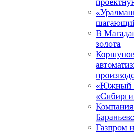
проектну
«Уралмаш
шагающий
В Магадан
золота
Коршунов
автоматиз
производ
«Южный Ку
«Сибирги
Компания 
Бараньев
Газпром н