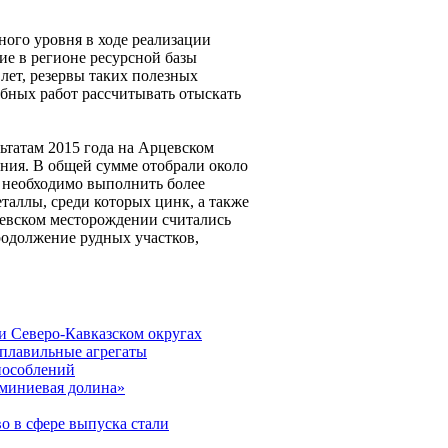
ного уровня в ходе реализации
ие в регионе ресурсной базы
лет, резервы таких полезных
бных работ рассчитывать отыскать
ьтатам 2015 года на Арцевском
ния. В общей сумме отобрали около
е необходимо выполнить более
аллы, среди которых цинк, а также
цевском месторождении считались
одолжение рудных участков,
и Северо-Кавказском округах
плавильные агрегаты
пособлений
юминиевая долина»
о в сфере выпуска стали