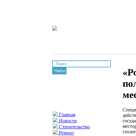
«Р
Найти
по
ме
Специ
Главная
дейст
госуд
Новости
место
Строительство
геоло
Ремонт