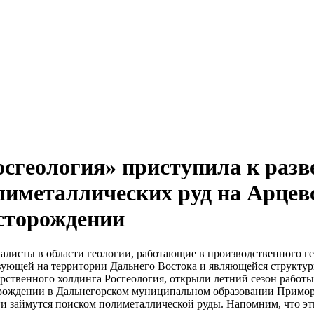
осгеология» приступила к разв
лиметаллических руд на Арцев
сторождении
алисты в области геологии, работающие в производственного г
вующей на территории Дальнего Востока и являющейся структу
арственного холдинга Росгеология, открыли летний сезон работ
рождении в Дальнегорском муниципальном образовании Примор
ги займутся поиском полиметаллической руды. Напомним, что эт