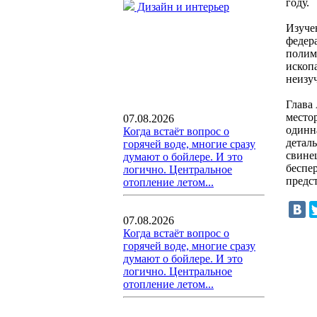
году.
Дизайн и интерьер
Изуче
федер
полим
ископ
неизу
Глава
место
07.08.2026
одинн
Когда встаёт вопрос о
детал
горячей воде, многие сразу
свине
думают о бойлере. И это
беспе
логично. Центральное
предс
отопление летом...
07.08.2026
Когда встаёт вопрос о
горячей воде, многие сразу
думают о бойлере. И это
логично. Центральное
отопление летом...