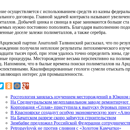
ние осуществляется с использованием средств из казны федераль
ального договора. Главной задачей контракта называют увеличен
еталлов. Добычей цинка и свинца в крае занимаются больше ста 
аемых нужно постоянно пополнять. Благодаря выполнению подо
ченные доселе залежи полиметаллов, а также серебра.
 Арцевской партии Анатолий Талвинский рассказал, что по резул
рождении получили неплохие результаты литохимического изуче
адцати тысяч проб, при этом удалось точно определить зоны, гд
ьные процедуры. Месторождение весьма перспективно на полимет
ц. Напомним, что в былые времена поиски полиметаллов на Ар
рспективными. Квалифицированные геологи сумели отыскать пр
тавляющих интерес для промышленности.
Росгеология занялась изучением месторождений в Южном 
На Среднеуральском медеплавильном заводе ремонтируют 
Корпорация «Сплав» приступила к выпуску буровых прис
В Красноярске создадут особую экономическую зону «Ал
На Бачатском разрезе скоро займутся строительством
Зимбабве предложил Российской Федерации сотрудничеств
Petropavlovsk не против слияния с «Золотом Камчатки»