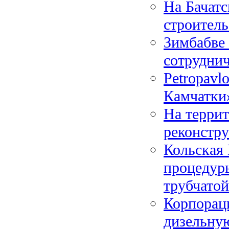
На Бачатс
строител
Зимбабве
сотруднич
Petropavl
Камчатки
На терри
реконстру
Кольская
процедуры
трубчатой
Корпорац
дизельну