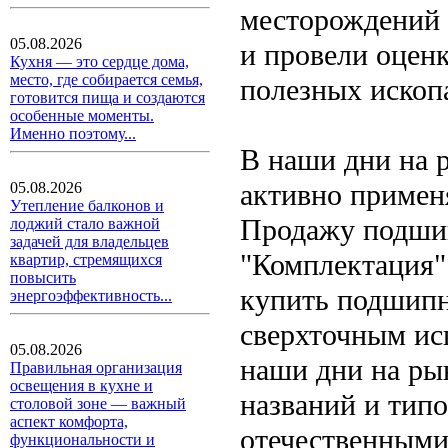
месторождений
05.08.2026
и провели оцен
Кухня — это сердце дома,
место, где собирается семья,
полезных ископ
готовится пища и создаются
особенные моменты.
Именно поэтому...
В наши дни на 
активно приме
05.08.2026
Утепление балконов и
Продажу подши
лоджий стало важной
задачей для владельцев
"Комплектация"
квартир, стремящихся
повысить
купить подшипн
энергоэффективность...
сверхточным ис
05.08.2026
наши дни на ры
Правильная организация
освещения в кухне и
названий и тип
столовой зоне — важный
аспект комфорта,
отечественными
функциональности и