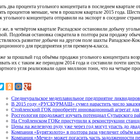
ать два процента угольного концентрата в последнем квартале о
сять процентов меньше, чем в прошлом квартале 2015 года. Шест
ж угольного концентрата отправили на экспорт в соседние стран
у же, в четвёртом квартале Распадское остановили добычу уголь
вой. Подобная остановка сократила в полтора раза продажу обыч
ствлялось развитие добычи на другом поле шахты Рападское-Кок
диционного для предприятия угля премиум-класса.
 же за прошлый год объёмы продажи угольного концентрата возр
ивать их с таким же периодом 2014 года и составили почти шест
артного угля реализовали один миллион тонн, что на четыре пр
Среднеуральское медеплавильное предприятие ликвидиро
В 2015 году «РУСБУРМАШ» сумел нарастить число заказо
Стойленский ГОК приобретёт инновационный агрегат для
Росгеология продолжает изучать потенциал Сутырского ра
На Стойленском ГОКе приступили к реконструкции станц
Цены на железную руду уже через год могут упасть до двад
Компания «Бурятзолото» в полтора раза увеличит объём ка
Компания «Мечел» может погасить часть задолженности п