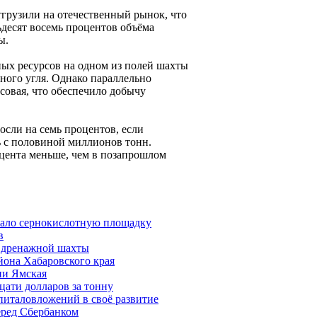
тгрузили на отечественный рынок, что
ьдесят восемь процентов объёма
ы.
ных ресурсов на одном из полей шахты
ного угля. Однако параллельно
совая, что обеспечило добычу
осли на семь процентов, если
ь с половиной миллионов тонн.
оцента меньше, чем в позапрошлом
вало сернокислотную площадку
в
 дренажной шахты
йона Хабаровского края
ии Ямская
цати долларов за тонну
питаловложений в своё развитие
еред Сбербанком