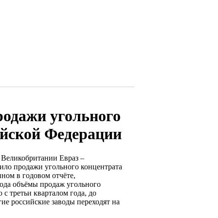
родажи угольного
ийской Федерации
 Великобритании Евраз –
ило продажи угольного концентрата
ном в годовом отчёте,
года объёмы продаж угольного
с третьи кварталом года, до
гие российские заводы переходят на