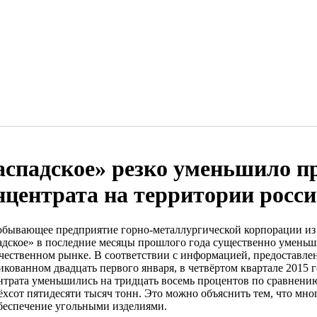
аспадское» резко уменьшило п
нцентрата на территории росс
обывающее предприятие горно-металлургической корпорации из
адское» в последние месяцы прошлого года существенно уменьш
ечественном рынке. В соответствии с информацией, предоставлен
икованном двадцать первого января, в четвёртом квартале 2015 
нтрата уменьшились на тридцать восемь процентов по сравнению 
ёхсот пятидесяти тысяч тонн. Это можно объяснить тем, что мно
беспечение угольными изделиями.