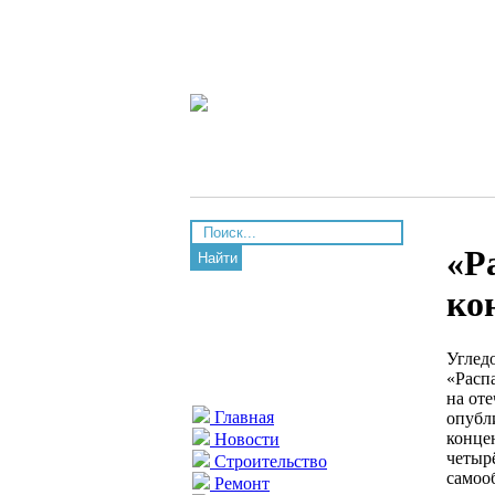
«Р
Найти
ко
Углед
«Расп
на от
Главная
опубл
конце
Новости
четыр
Строительство
самоо
Ремонт