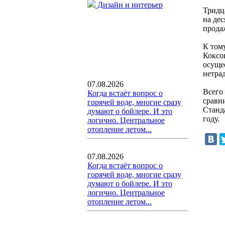
Дизайн и интерьер
Тридц
на де
прода
К том
Коксо
осуще
нетра
07.08.2026
Всего
Когда встаёт вопрос о
сравн
горячей воде, многие сразу
Станд
думают о бойлере. И это
году.
логично. Центральное
отопление летом...
07.08.2026
Когда встаёт вопрос о
горячей воде, многие сразу
думают о бойлере. И это
логично. Центральное
отопление летом...