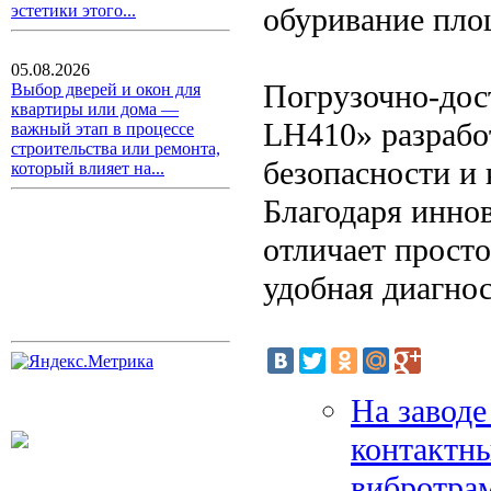
обуривание пло
эстетики этого...
05.08.2026
Погрузочно-дос
Выбор дверей и окон для
квартиры или дома —
LH410» разрабо
важный этап в процессе
строительства или ремонта,
безопасности и
который влияет на...
Благодаря инно
отличает просто
удобная диагнос
На заводе
контактны
вибротра