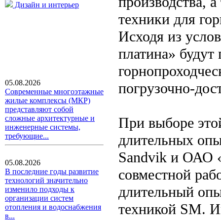
производства, а
Дизайн и интерьер
техники для го
Исходя из услов
платина» будут
горнопроходчес
05.08.2026
погрузочно-дос
Современные многоэтажные
жилые комплексы (МКР)
представляют собой
сложные архитектурные и
При выборе это
инженерные системы,
длительных опы
требующие...
Sandvik и ОАО «
05.08.2026
совместной раб
В последние годы развитие
технологий значительно
длительный опы
изменило подходы к
организации систем
техникой SM. И
отопления и водоснабжения
в...