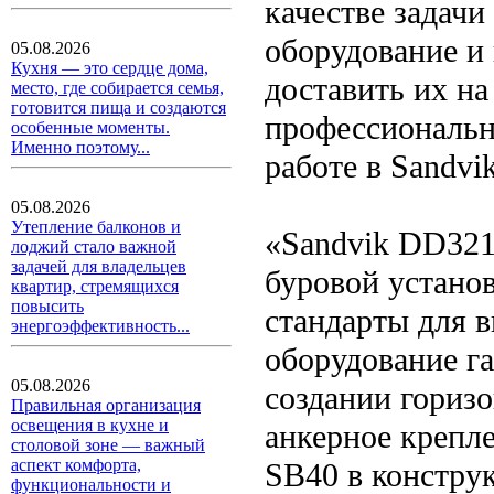
качестве задачи
оборудование и
05.08.2026
Кухня — это сердце дома,
доставить их на
место, где собирается семья,
готовится пища и создаются
профессиональн
особенные моменты.
Именно поэтому...
работе в Sandvi
05.08.2026
Утепление балконов и
«Sandvik DD321
лоджий стало важной
задачей для владельцев
буровой установ
квартир, стремящихся
повысить
стандарты для 
энергоэффективность...
оборудование г
05.08.2026
создании гориз
Правильная организация
освещения в кухне и
анкерное крепл
столовой зоне — важный
аспект комфорта,
SB40 в констру
функциональности и