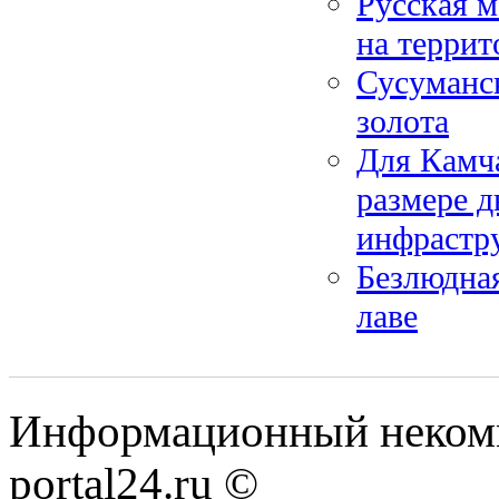
Русская м
на террит
Сусуманс
золота
Для Камча
размере д
инфрастр
Безлюдная
лаве
Информационный некомме
portal24.ru ©