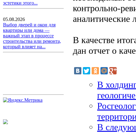
эстетики этого...
контрольно-рев
аналитические 
05.08.2026
Выбор дверей и окон для
квартиры или дома —
важный этап в процессе
В качестве ито
строительства или ремонта,
который влияет на...
дан отчет о кач
В холдин
геологиче
Росгеолог
территор
В следую