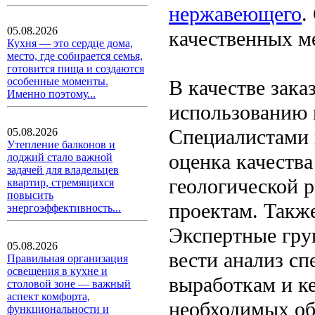
нержавеющего
.
05.08.2026
качественных м
Кухня — это сердце дома,
место, где собирается семья,
готовится пища и создаются
особенные моменты.
В качестве зака
Именно поэтому...
использованию 
Специалистами 
05.08.2026
Утепление балконов и
оценка качеств
лоджий стало важной
задачей для владельцев
геологической р
квартир, стремящихся
повысить
проектам. Также
энергоэффективность...
Экспертные гру
05.08.2026
вести анализ с
Правильная организация
освещения в кухне и
выработкам и к
столовой зоне — важный
аспект комфорта,
необходимых об
функциональности и