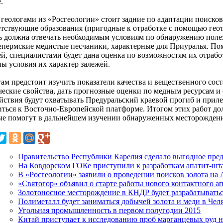
.
 геологами из «Росгеологии» стоит задние по адаптации поисков
етствующие образования (пригодные к отработке с помощью гео
ь должна отвечать необходимым условиям по обнаружению поле
епермские медистые песчаники, характерные для Приуралья. П
ей, специалистами будет дана оценка по возможностям их отраб
ны условия их характер залежей.
гам предстоит изучить показатели качества и вещественного сос
ческие свойства, дать прогнозные оценки по медным ресурсам 
ействия будут охватывать Предуральский краевой прогиб и при
иться к Восточно-Европейской платформе. Итогом этих работ до
ые помогут в дальнейшем изучении обнаруженных месторожден
Правительство Республики Карелия сделало выгодное пр
На Ковдорском ГОКе приступили к разработкам апатит-ш
В «Росгеологии» заявили о проведении поисков золота на 
«Святогор» объявил о старте работы нового контактного а
Золотоносное месторождение в КНДР будет разрабатывать
Полиметалл будет заниматься добычей золота и меди в Чел
Угольная промышленность в первом полугодии 2015
Китай приступает к исследованию проб марганцевых руд 