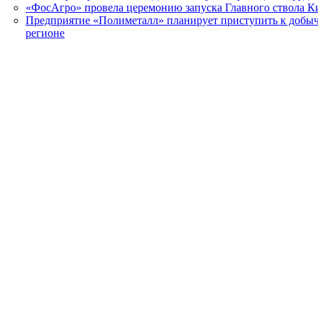
«ФосАгро» провела церемонию запуска Главного ствола К
Предприятие «Полиметалл» планирует приступить к добыч
регионе