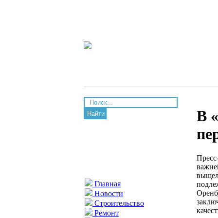
В 
Найти
пе
Пресс
важне
выщел
Главная
подле
Оренб
Новости
заклю
Строительство
качес
Ремонт