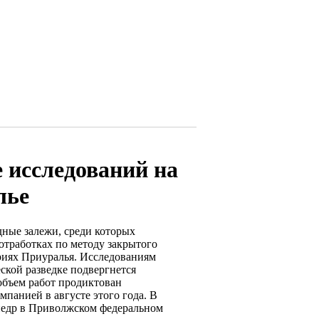
е исследований на
лье
дные залежи, среди которых
тработках по методу закрытого
риях Приуралья. Исследованиям
ской разведке подвергнется
объем работ продиктован
панией в августе этого года. В
 недр в Приволжском федеральном