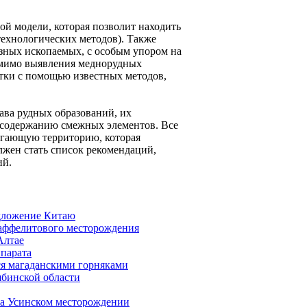
ой модели, которая позволит находить
технологических методов). Также
зных ископаемых, с особым упором на
омимо выявления меднорудных
отки с помощью известных методов,
тава рудных образований, их
и содержанию смежных элементов. Все
легающую территорию, которая
лжен стать список рекомендаций,
ий.
едложение Китаю
таффелитового месторождения
Алтае
ппарата
ся магаданскими горняками
ябинской области
на Усинском месторождении