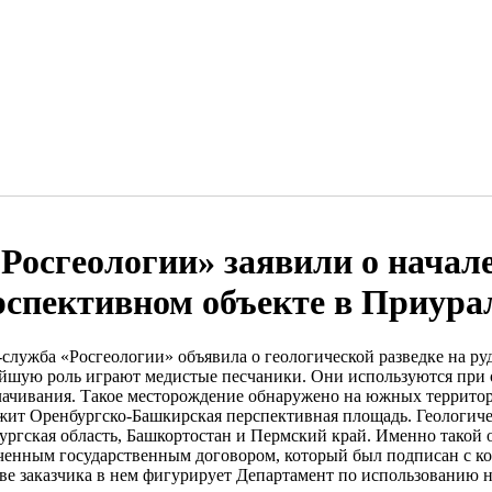
«Росгеологии» заявили о начал
рспективном объекте в Приура
-служба «Росгеологии» объявила о геологической разведке на ру
йшую роль играют медистые песчаники. Они используются при о
ачивания. Такое месторождение обнаружено на южных террито
жит Оренбургско-Башкирская перспективная площадь. Геологиче
ургская область, Башкортостан и Пермский край. Именно такой 
ченным государственным договором, который был подписан с ком
тве заказчика в нем фигурирует Департамент по использованию