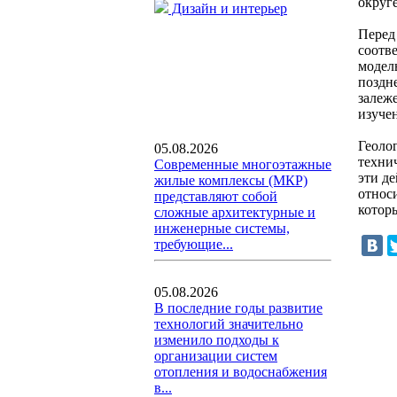
округе
Дизайн и интерьер
Перед
соотв
модел
поздн
залеж
изуче
Геоло
05.08.2026
техни
Современные многоэтажные
эти д
жилые комплексы (МКР)
относ
представляют собой
котор
сложные архитектурные и
инженерные системы,
требующие...
05.08.2026
В последние годы развитие
технологий значительно
изменило подходы к
организации систем
отопления и водоснабжения
в...