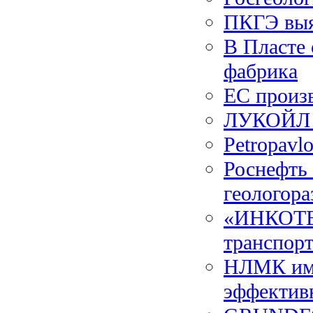
ПКГЭ выя
В Пласте 
фабрика
ЕС произв
ЛУКОЙЛ з
Petropavl
Роснефть 
геологора
«ИНКОТЕК
транспорт
НЛМК име
эффектив