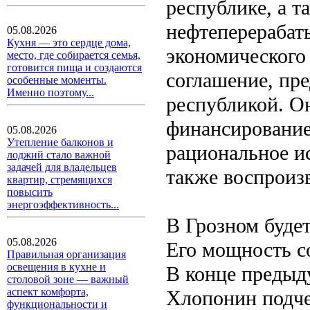
республике, а т
нефтеперерабат
05.08.2026
Кухня — это сердце дома,
экономического
место, где собирается семья,
готовится пища и создаются
соглашение, пр
особенные моменты.
Именно поэтому...
республикой. О
финансирование
05.08.2026
Утепление балконов и
рациональное ис
лоджий стало важной
задачей для владельцев
также воспроиз
квартир, стремящихся
повысить
энергоэффективность...
В Грозном буде
05.08.2026
Его мощность с
Правильная организация
освещения в кухне и
В конце предыд
столовой зоне — важный
аспект комфорта,
Хлопонин подче
функциональности и