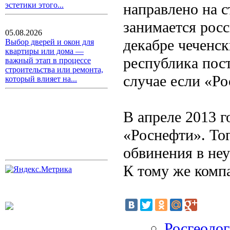
направлено на с
эстетики этого...
занимается рос
05.08.2026
декабре чеченск
Выбор дверей и окон для
квартиры или дома —
республика пост
важный этап в процессе
строительства или ремонта,
случае если «Ро
который влияет на...
В апреле 2013 г
«Роснефти». То
обвинения в неу
К тому же компа
Росгеолог