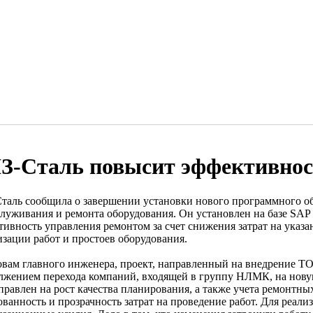
З-Сталь повысит эффективнос
таль сообщила о завершении установки нового программного об
служивания и ремонта оборудования. Он установлен на базе SAP 
тивность управления ремонтом за счет снижения затрат на указ
изации работ и простоев оборудования.
овам главного инженера, проект, направленный на внедрение ТО
лжением перехода компаний, входящей в группу НЛМК, на новую
правлен на рост качества планирования, а также учета ремонтных
ованность и прозрачность затрат на проведение работ. Для реал