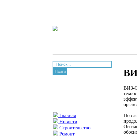
ВИ
Найти
ВИЗ-С
техоб
эффек
орган
По сл
Главная
продо
Новости
Он на
Строительство
обосн
Ремонт