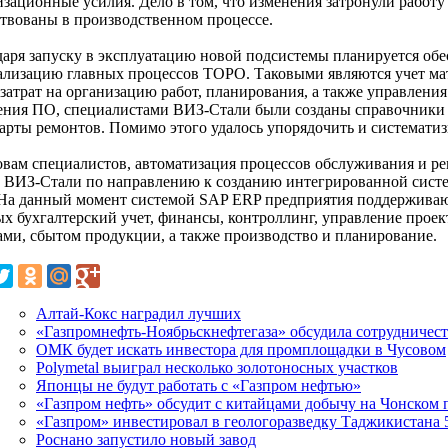
изационные усилия. Дело в том, что изменения затронули работу
ствованы в производственном процессе.
даря запуску в эксплуатацию новой подсистемы планируется об
ализацию главных процессов ТОРО. Таковыми являются учет мат
 затрат на организацию работ, планирования, а также управлени
ения ПО, специалистами ВИЗ-Стали были созданы справочники 
карты ремонтов. Помимо этого удалось упорядочить и системати
овам специалистов, автоматизация процессов обслуживания и р
 ВИЗ-Стали по направлению к созданию интегрированной сист
 На данный момент системой SAP ERP предприятия поддерживаю
ых бухгалтерский учет, финансы, контроллинг, управление про
ами, сбытом продукции, а также производство и планирование.
Алтай-Кокс наградил лучших
«Газпромнефть-Ноябрьскнефтегаза» обсудила сотрудничес
ОМК будет искать инвестора для промплощадки в Чусовом
Polymetal выиграл несколько золотоносных участков
Японцы не будут работать с «Газпром нефтью»
«Газпром нефть» обсудит с китайцами добычу на Чонском 
«Газпром» инвестировал в геологоразведку Таджикистана 5
Роснано запустило новый завод