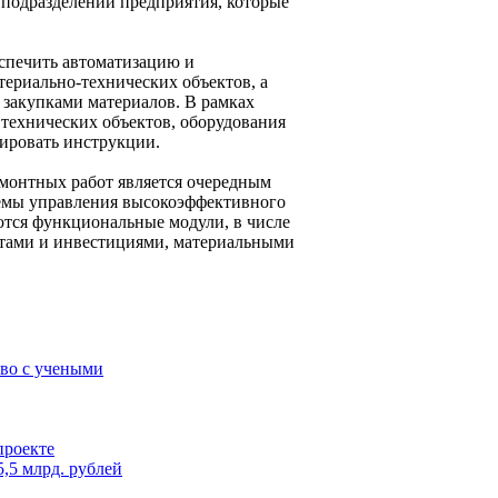
 подразделений предприятия, которые
еспечить автоматизацию и
ериально-технических объектов, а
я закупками материалов. В рамках
технических объектов, оборудования
зировать инструкции.
емонтных работ является очередным
емы управления высокоэффективного
тся функциональные модули, в числе
ектами и инвестициями, материальными
тво с учеными
проекте
,5 млрд. рублей