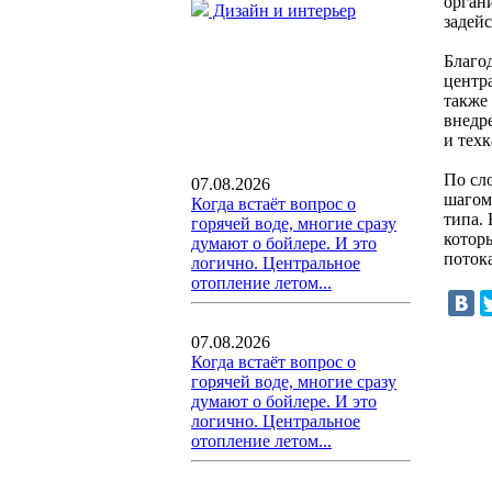
орган
Дизайн и интерьер
задей
Благо
центр
также
внедр
и тех
По сл
07.08.2026
шагом
Когда встаёт вопрос о
типа.
горячей воде, многие сразу
котор
думают о бойлере. И это
поток
логично. Центральное
отопление летом...
07.08.2026
Когда встаёт вопрос о
горячей воде, многие сразу
думают о бойлере. И это
логично. Центральное
отопление летом...