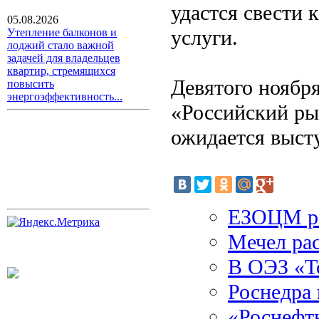
удастся свести 
05.08.2026
услуги.
Утепление балконов и
лоджий стало важной
задачей для владельцев
квартир, стремящихся
Девятого ноябр
повысить
энергоэффективность...
«Российский ры
ожидается выст
ЕЗОЦМ ра
Мечел рас
В ОЭЗ «То
Роснедра 
«Роснефть