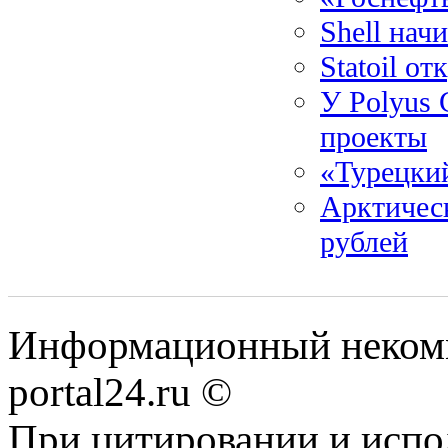
Shell нач
Statoil о
У Polyus
проекты
«Турецкий
Арктическ
рублей
Информационный некомме
portal24.ru ©
При цитировании и испо