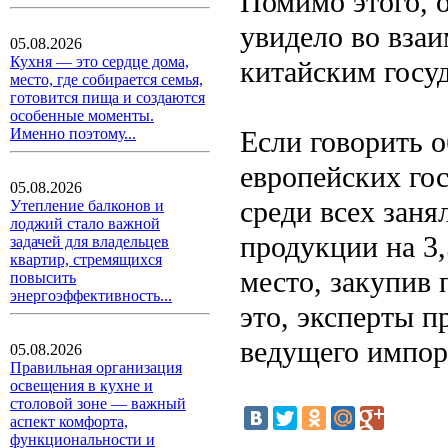
Помимо этого, 
увидело во вза
05.08.2026
Кухня — это сердце дома,
китайским госу
место, где собирается семья,
готовится пища и создаются
особенные моменты.
Если говорить 
Именно поэтому...
европейских гос
05.08.2026
среди всех заня
Утепление балконов и
лоджий стало важной
продукции на 3,
задачей для владельцев
квартир, стремящихся
место, закупив 
повысить
энергоэффективность...
это, эксперты п
ведущего импорт
05.08.2026
Правильная организация
освещения в кухне и
столовой зоне — важный
аспект комфорта,
функциональности и