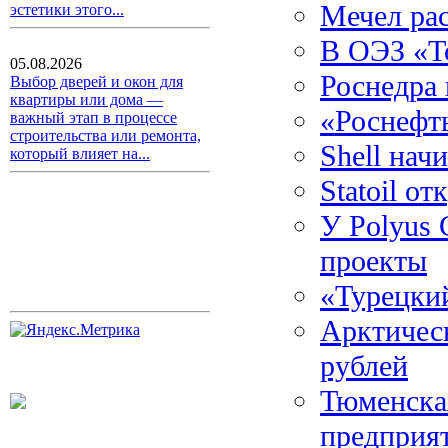
Мечел рас
эстетики этого...
В ОЭЗ «То
05.08.2026
Роснедра 
Выбор дверей и окон для
квартиры или дома —
«Роснефть
важный этап в процессе
строительства или ремонта,
Shell нач
который влияет на...
Statoil о
У Polyus
проекты
«Турецкий
Арктическ
рублей
Тюменска
предприя