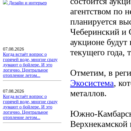
состоится аукц
Дизайн и интерьер
агентством по н
планируется вы
Чеберинский и С
аукционе будут 
07.08.2026
текущего года, 
Когда встаёт вопрос о
горячей воде, многие сразу
думают о бойлере. И это
логично. Центральное
Отметим, в рег
отопление летом...
Экосистема
, ко
металлов.
07.08.2026
Когда встаёт вопрос о
горячей воде, многие сразу
думают о бойлере. И это
Южно-Камбарски
логично. Центральное
отопление летом...
Верхнекамской н