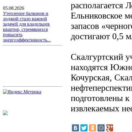
располагается 
05.08.2026
Ельниковское м
Утепление балконов и
лоджий стало важной
запасов «черног
задачей для владельцев
квартир, стремящихся
достигают 0,5 м
повысить
энергоэффективность...
Скалгуртский уч
находятся Южно
Кочурская, Ска
нефтеперспекти
подготовлены к
извлекаемых неф