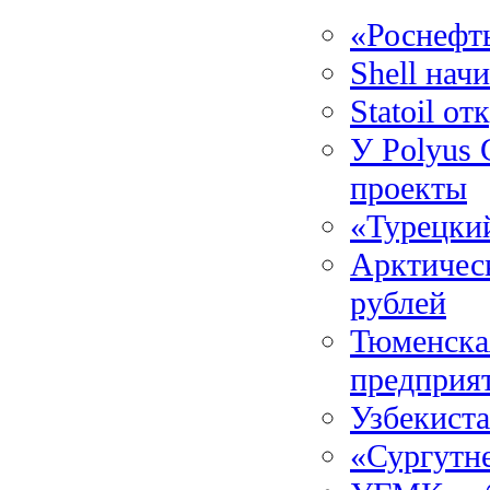
«Роснефть
Shell нач
Statoil о
У Polyus
проекты
«Турецкий
Арктическ
рублей
Тюменска
предприя
Узбекист
«Сургутн