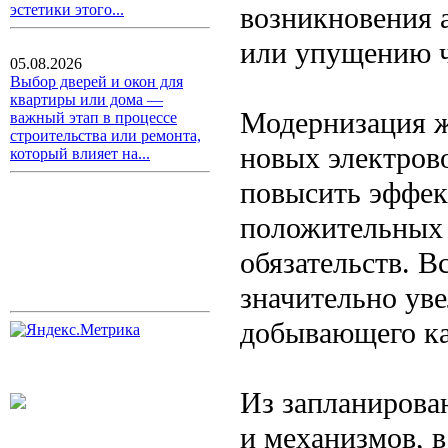
возникновения 
эстетики этого...
или упущению ч
05.08.2026
Выбор дверей и окон для
квартиры или дома —
Модернизация ж
важный этап в процессе
строительства или ремонта,
новых электрово
который влияет на...
повысить эффек
положительных 
обязательств. В
значительно ув
добывающего ка
Из запланирова
и механизмов, в