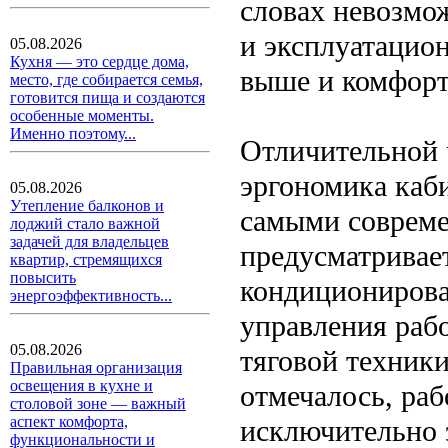
словах невозмо
и эксплуатацион
05.08.2026
Кухня — это сердце дома,
выше и комфортн
место, где собирается семья,
готовится пища и создаются
особенные моменты.
Именно поэтому...
Отличительной ч
эргономика каби
05.08.2026
Утепление балконов и
самыми совреме
лоджий стало важной
задачей для владельцев
предусматривает
квартир, стремящихся
повысить
кондиционирова
энергоэффективность...
управления раб
05.08.2026
тяговой техник
Правильная организация
освещения в кухне и
отмечалось, раб
столовой зоне — важный
аспект комфорта,
исключительно э
функциональности и