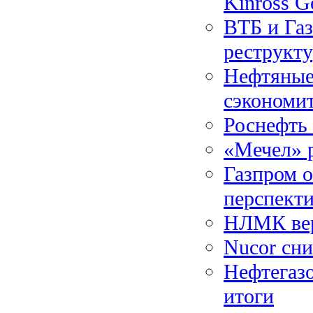
Kinross G
ВТБ и Газ
реструкт
Нефтяные
сэкономи
Роснефть
«Мечел» р
Газпром о
перспект
НЛМК вер
Nucor сн
Нефтегаз
итоги