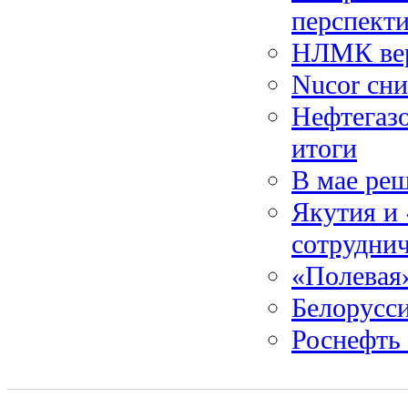
перспект
НЛМК вер
Nucor сн
Нефтегаз
итоги
В мае реш
Якутия и 
сотрудни
«Полевая»
Белорусси
Роснефть 