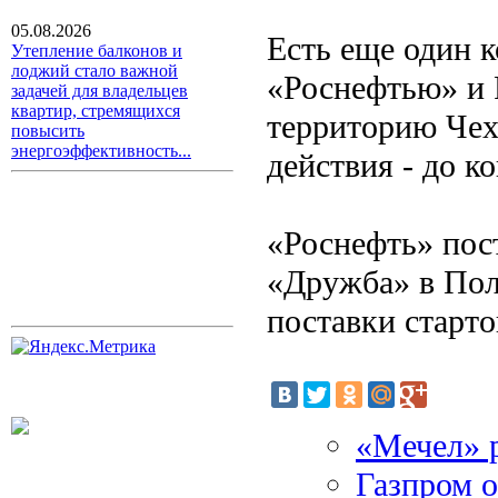
05.08.2026
Есть еще один 
Утепление балконов и
лоджий стало важной
«Роснефтью» и 
задачей для владельцев
квартир, стремящихся
территорию Чехи
повысить
энергоэффективность...
действия - до к
«Роснефть» пос
«Дружба» в Пол
поставки старто
«Мечел» р
Газпром о