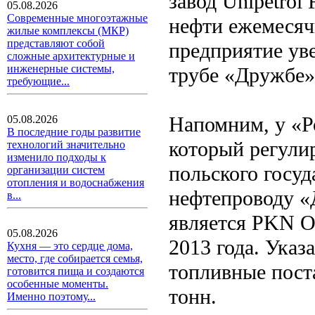
завод Unipetrol
05.08.2026
Современные многоэтажные
нефти ежемесяч
жилые комплексы (МКР)
представляют собой
предприятие ув
сложные архитектурные и
инженерные системы,
трубе «Дружбе» 
требующие...
Напомним, у «Р
05.08.2026
В последние годы развитие
который регули
технологий значительно
изменило подходы к
польского госу
организации систем
отопления и водоснабжения
нефтепроводу «
в...
является PKN O
05.08.2026
2013 года. Указ
Кухня — это сердце дома,
место, где собирается семья,
топливные пост
готовится пища и создаются
особенные моменты.
тонн.
Именно поэтому...