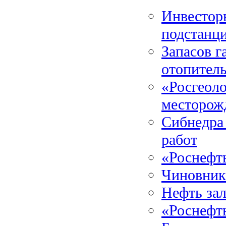
Инвесторы
подстанц
Запасов г
отопител
«Росгеол
месторож
Сибнедра
работ
«Роснефт
Чиновники
Нефть зал
«Роснефть