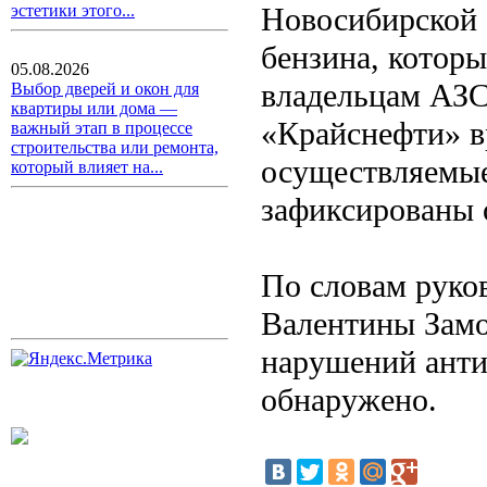
Новосибирской 
эстетики этого...
бензина, которы
05.08.2026
владельцам АЗС
Выбор дверей и окон для
квартиры или дома —
«Крайснефти» в
важный этап в процессе
строительства или ремонта,
осуществляемые 
который влияет на...
зафиксированы 
По словам руко
Валентины Замо
нарушений анти
обнаружено.