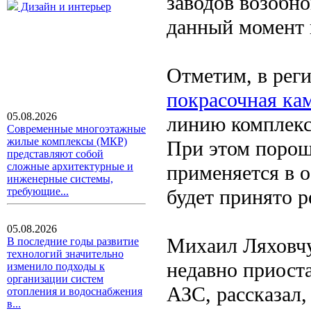
заводов возобно
Дизайн и интерьер
данный момент 
Отметим, в рег
покрасочная ка
05.08.2026
линию комплекс
Современные многоэтажные
жилые комплексы (МКР)
При этом порош
представляют собой
сложные архитектурные и
применяется в о
инженерные системы,
будет принято 
требующие...
05.08.2026
Михаил Ляховчу
В последние годы развитие
технологий значительно
недавно приост
изменило подходы к
организации систем
АЗС, рассказал,
отопления и водоснабжения
в...