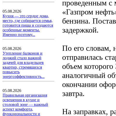
проведенным с 
«Газпром нефть
05.08.2026
Кухня — это сердце дома,
бензина. Постав
место, где собирается семья,
готовится пища и создаются
задержкой.
особенные моменты.
Именно поэтому...
По его словам,
05.08.2026
Утепление балконов и
отправилась ста
лоджий стало важной
задачей для владельцев
объем которого 
квартир, стремящихся
повысить
аналогичный об
энергоэффективность...
окончании офор
05.08.2026
завтра.
Правильная организация
освещения в кухне и
столовой зоне — важный
аспект комфорта,
На заправках, 
функциональности и