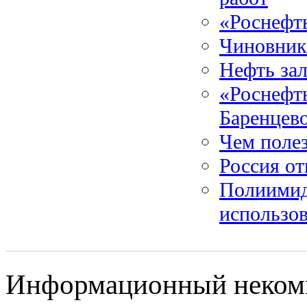
«Роснефт
Чиновники
Нефть зал
«Роснефть
Баренцев
Чем полез
Россия от
Полиимид
использо
Информационный некомме