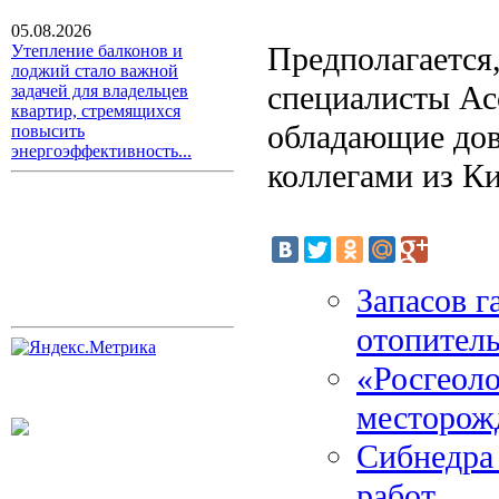
05.08.2026
Предполагается
Утепление балконов и
лоджий стало важной
специалисты Ас
задачей для владельцев
квартир, стремящихся
обладающие дов
повысить
энергоэффективность...
коллегами из К
Запасов г
отопител
«Росгеол
месторож
Сибнедра
работ