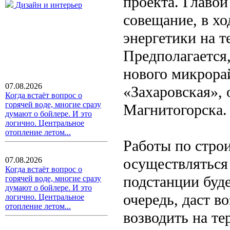
проекта. Главо
Дизайн и интерьер
совещание, в хо
энергетики на 
Предполагается,
нового микрора
07.08.2026
«Захаровская»,
Когда встаёт вопрос о
горячей воде, многие сразу
Магнитогорска.
думают о бойлере. И это
логично. Центральное
отопление летом...
Работы по строи
осуществляться
07.08.2026
Когда встаёт вопрос о
подстанции буде
горячей воде, многие сразу
думают о бойлере. И это
очередь, даст 
логично. Центральное
отопление летом...
возводить на те