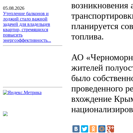
возникновения 
05.08.2026
транспортировки
Утепление балконов и
лоджий стало важной
планируется со
задачей для владельцев
квартир, стремящихся
топлива.
повысить
энергоэффективность...
АО «Черноморне
жителей полуос
было собственн
проведенного р
вхождение Крым
национализиров