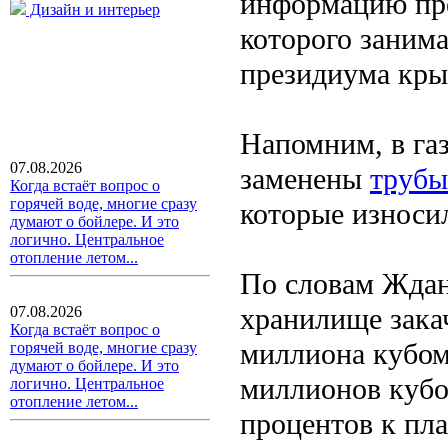
информацию пре
Дизайн и интерьер
которого занима
президиума кры
Напомним, в га
07.08.2026
заменены
трубы
Когда встаёт вопрос о
горячей воде, многие сразу
которые износи
думают о бойлере. И это
логично. Центральное
отопление летом...
По словам Ждано
хранилище закач
07.08.2026
Когда встаёт вопрос о
миллиона кубом
горячей воде, многие сразу
думают о бойлере. И это
миллионов кубо
логично. Центральное
отопление летом...
процентов к пла