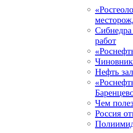
«Росгеол
месторож
Сибнедра
работ
«Роснефт
Чиновники
Нефть зал
«Роснефть
Баренцев
Чем полез
Россия от
Полиимид