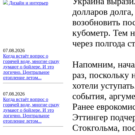
Украина выразил
Дизайн и интерьер
долларов долга,
возобновить пос
кубометр. Тем н
через полгода с
07.08.2026
Когда встаёт вопрос о
горячей воде, многие сразу
Напомним, нача
думают о бойлере. И это
логично. Центральное
раз, поскольку 
отопление летом...
хотели уступат
события, аргум
07.08.2026
Когда встаёт вопрос о
Ранее еврокоми
горячей воде, многие сразу
думают о бойлере. И это
Эттингер подче
логично. Центральное
отопление летом...
Стокгольма, по