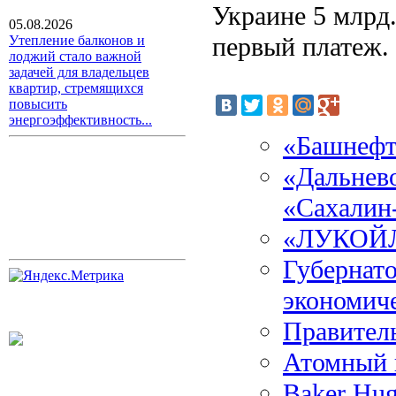
Украине 5 млрд.
05.08.2026
первый платеж.
Утепление балконов и
лоджий стало важной
задачей для владельцев
квартир, стремящихся
повысить
энергоэффективность...
«Башнефт
«Дальнев
«Сахалин
«ЛУКОЙЛ»
Губернато
экономич
Правител
Атомный 
Baker Hug