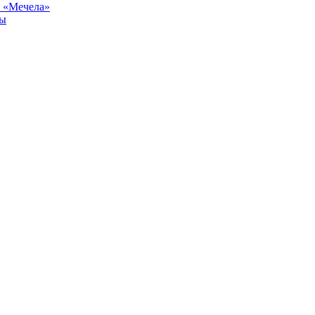
я «Мечела»
ны