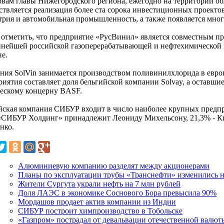
овам главы Нижегородского региона, ежегодно на территории о
ствляется реализация более ста сорока инвестиционных проекто
трия и автомобильная промышленность, а также появляется мног
 отметить, что предприятие «РусВинил» является совместным п
пнейшей российской газоперерабатывающей и нефтехимическо
не.
ния SolVin занимается производством поливинилхлорида в евро
риятия составляет доля бельгийской компании Solvay, а оставш
ескому концерну BASF.
йская компания СИБУР входит в число наиболее крупных предпр
СИБУР Холдинг» принадлежит Леониду Михельсону, 21,3% - Ки
нко.
Алюминиевую компанию разделят между акционерами
Планы по эксплуатации трубы «Транснефти» изменились н
Жители Сургута украли нефть на 7 млн рублей
Доля ЛАЭС в экономике Соснового Бора превысила 90%
Мордашов продает актив компании из Индии
СИБУР построит химпроизводство в Тобольске
«Газпром» пострадал от девальвации отечественной валют