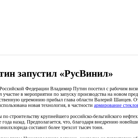
тин запустил «РусВинил»
 Российской Федерации Владимир Путин посетил с рабочим виз
л участие в мероприятии по запуску производства на новом пре
ственную церемонию прибыл глава области Валерий Шанцев. Отм
использована новая технология, в частности
армирование стекло
ы по строительству крупнейшего российско-бельгийского нефте
е года назад. Предполагается, что, благодаря внедрению новейш
инилхлорида составит более трехсот тысяч тонн.