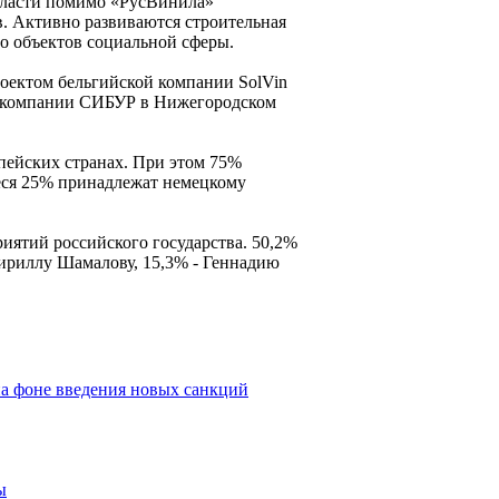
бласти помимо «РусВинила»
в. Активно развиваются строительная
о объектов социальной сферы.
роектом бельгийской компании SolVin
й компании СИБУР в Нижегородском
пейских странах. При этом 75%
иеся 25% принадлежат немецкому
иятий российского государства. 50,2%
риллу Шамалову, 15,3% - Геннадию
а фоне введения новых санкций
ы