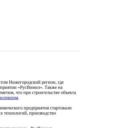
итом Нижегородский регион, где
дприятии «РусВинил». Также на
етим, что при строительстве объекта
волокном
.
химического предприятия стартовали
их технологий, производство