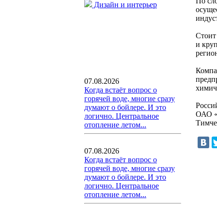
По сл
Дизайн и интерьер
осуще
индус
Стоит
и кру
регио
Компа
предп
07.08.2026
химич
Когда встаёт вопрос о
горячей воде, многие сразу
Росси
думают о бойлере. И это
ОАО «
логично. Центральное
Тимче
отопление летом...
07.08.2026
Когда встаёт вопрос о
горячей воде, многие сразу
думают о бойлере. И это
логично. Центральное
отопление летом...