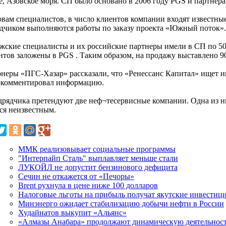
е, Азовское моря. СП было основано в 2006 году PGS и партнера
овам специалистов, в число клиентов компании входят известны
дчиком выполняются работы по заказу проекта «Южный поток».
жские специалисты и их российские партнеры имели в СП по 50
нтов заложены в PGS . Таким образом, на продажу выставлено 
неры «ПГС-Хазар» рассказали, что «Ренессанс Капитал» ищет и
окомментировал информацию.
дрядчика претендуют две неф¬тесервисные компании. Одна из ни
тся неизвестным.
ММК реализовывает социальные программы
"Интерпайп Сталь" выплавляет меньше стали
ЛУКОЙЛ не допустит бензинового дефицита
Сечин не откажется от «Печоры»
Brent рухнула в цене ниже 100 долларов
Налоговые льготы на прибыль получат якутские инвестиц
Минэнерго ожидает стабилизацию добычи нефти в России
Худайнатов выкупит «Альянс»
«Алмазы Анабара» продолжают динамическую деятельнос