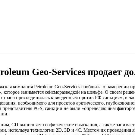
troleum Geo-Services продает 
жская компания Petroleum Geo-Services сообщила о намерении 
», которое занимается сейсморазведкой на шельфе. О своем реше
х страна присоединилась к введенным против РФ санкциям, в час
дования, необходимого для проектов арктического, глубоководно
м представителя PGS, санкции не были «определяющим факторо
нии.
ним, СП выполняет геофизические изыскания, а также занимае
ами, используя технологии 2D, 3D и 4С. Местом их проведения я