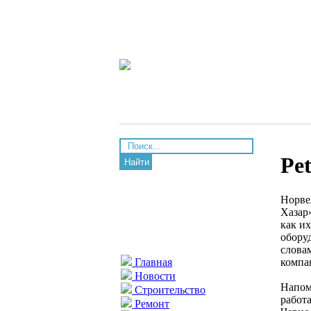
Pe
Найти
Норве
Хазар
как и
обору
слова
компа
Главная
Новости
Напом
Строительство
работ
Ремонт