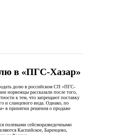
долю в «ПГС-Хазар»
продать долю в российском СП «ПГС-
нии норвежцы рассказали после того,
тности к тем, что запрещают поставку
го и сланцевого вида. Однако, по
м» в принятии решения о продаже
тся полевыми сейсморазведочными
вляются Каспийское, Баренцево,