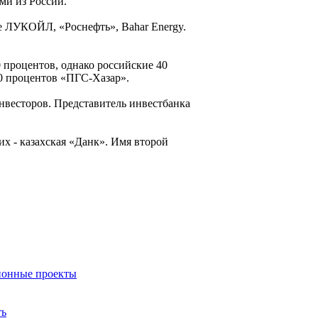
ми из России.
е ЛУКОЙЛ, «Роснефть», Bahar Energy.
 процентов, однако российские 40
90 процентов «ПГС-Хазар».
нвесторов. Представитель инвестбанка
х - казахская «Данк». Имя второй
ионные проекты
ть