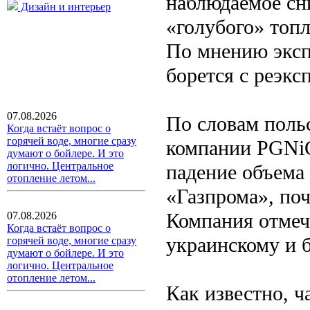
наблюдаемое сн
Дизайн и интерьер
«голубого» топ
По мнению эксп
борется с реэкс
07.08.2026
По словам поль
Когда встаёт вопрос о
горячей воде, многие сразу
компании PGNiG
думают о бойлере. И это
логично. Центральное
падение объема 
отопление летом...
«Газпрома», поч
Компания отмеча
07.08.2026
Когда встаёт вопрос о
украинскому и 
горячей воде, многие сразу
думают о бойлере. И это
логично. Центральное
отопление летом...
Как известно, ч