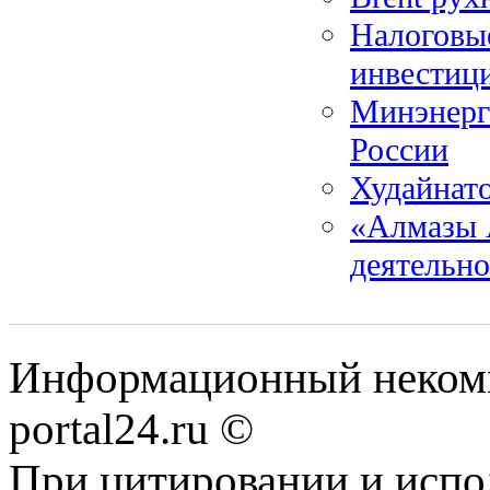
Налоговые
инвестиц
Минэнерг
России
Худайнат
«Алмазы 
деятельно
Информационный некомме
portal24.ru ©
При цитировании и испо