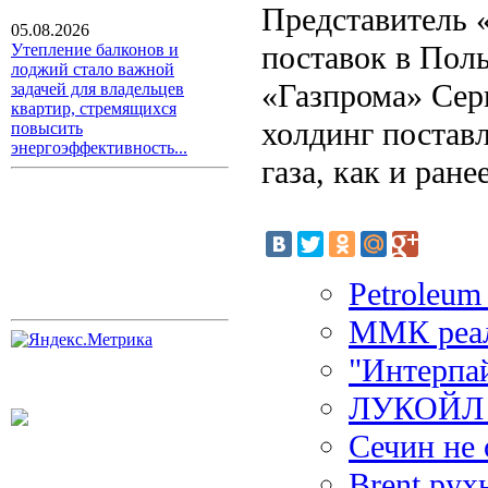
Представитель 
05.08.2026
поставок в Пол
Утепление балконов и
лоджий стало важной
«Газпрома» Серг
задачей для владельцев
квартир, стремящихся
холдинг поставл
повысить
энергоэффективность...
газа, как и ране
Petroleum
ММК реал
"Интерпа
ЛУКОЙЛ н
Сечин не
Brent рух