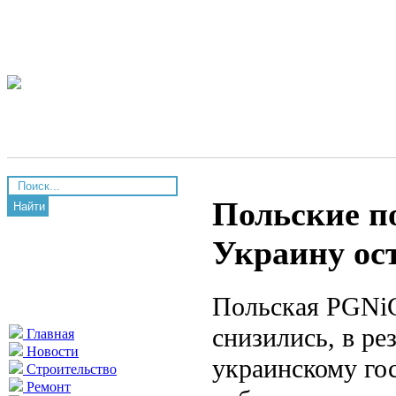
Польские по
Найти
Украину ос
Польская PGNiG
снизились, в ре
Главная
Новости
украинскому гос
Строительство
Ремонт