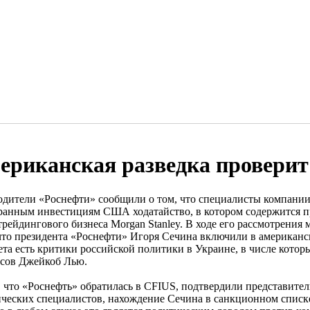
ериканская разведка проверит
одители «Роснефти» сообщили о том, что специалисты компании
ранным инвестициям США ходатайство, в котором содержится п
трейдингового бизнеса Morgan Stanley. В ходе его рассмотрения
 что президента «Роснефти» Игоря Сечина включили в американс
ета есть критики российской политики в Украине, в числе котор
сов Джейкоб Лью.
 что «Роснефть» обратилась в CFIUS, подтвердили представители 
ческих специалистов, нахождение Сечина в санкционном списке