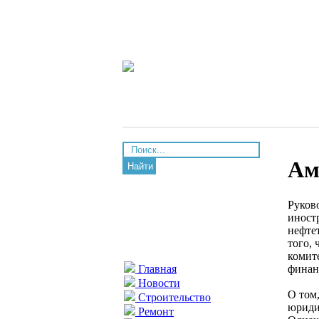
Ам
Найти
Руков
иност
нефте
того,
комит
финан
Главная
Новости
О том,
Строительство
юриди
Ремонт