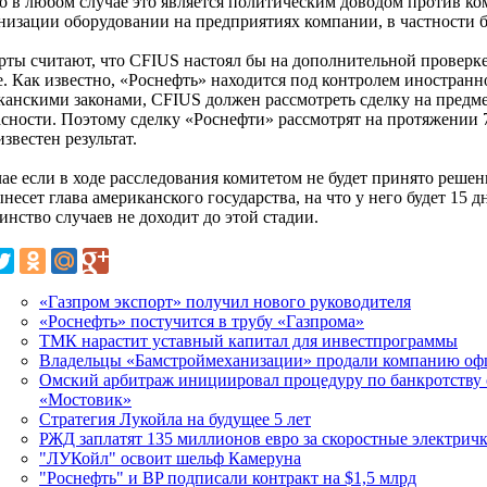
о в любом случае это является политическим доводом против ко
низации оборудовании на предприятиях компании, в частности
рты считают, что CFIUS настоял бы на дополнительной проверке
. Как известно, «Роснефть» находится под контролем иностранно
канскими законами, CFIUS должен рассмотреть сделку на предме
асности. Поэтому сделку «Роснефти» рассмотрят на протяжении 7
известен результат.
ае если в ходе расследования комитетом не будет принято решен
несет глава американского государства, на что у него будет 15 
нство случаев не доходит до этой стадии.
«Газпром экспорт» получил нового руководителя
«Роснефть» постучится в трубу «Газпрома»
ТМК нарастит уставный капитал для инвестпрограммы
Владельцы «Бамстроймеханизации» продали компанию о
Омский арбитраж инициировал процедуру по банкротств
«Мостовик»
Стратегия Лукойла на будущее 5 лет
РЖД заплатят 135 миллионов евро за скоростные электрич
"ЛУКойл" освоит шельф Камеруна
"Роснефть" и BP подписали контракт на $1,5 млрд