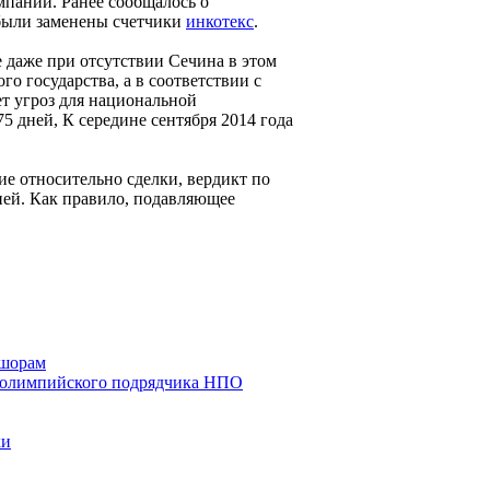
мпании. Ранее сообщалось о
 были заменены счетчики
инкотекс
.
 даже при отсутствии Сечина в этом
го государства, а в соответствии с
т угроз для национальной
5 дней, К середине сентября 2014 года
ие относительно сделки, вердикт по
дней. Как правило, подавляющее
фшорам
у олимпийского подрядчика НПО
ки