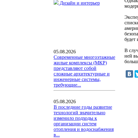
Однак
Дизайн и интерьер
модер
Экспе
списке
амери
безоп
будет 
В случ
05.08.2026
ней вы
Современные многоэтажные
больши
жилые комплексы (МКР)
представляют собой
сложные архитектурные и
инженерные системы,
требующие...
05.08.2026
В последние годы развитие
технологий значительно
изменило подходы к
организации систем
отопления и водоснабжения
в...