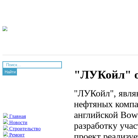
"ЛУКойл" о
Найти
"ЛУКойл", явля
нефтяных компа
английской Bowl
Главная
Новости
разработку уча
Строительство
проект реализуе
Ремонт