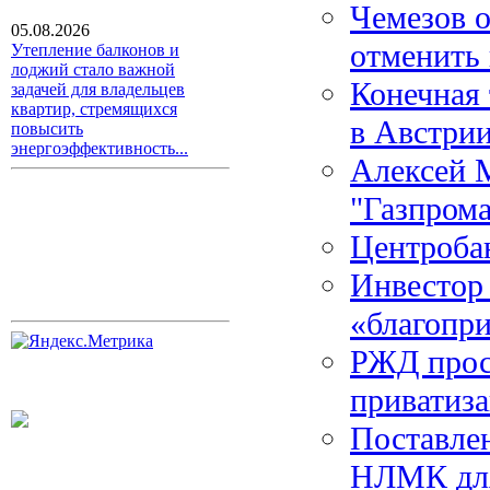
Чемезов 
05.08.2026
отменить
Утепление балконов и
лоджий стало важной
Конечная 
задачей для владельцев
квартир, стремящихся
в Австри
повысить
энергоэффективность...
Алексей 
"Газпрома
Центроба
Инвестор
«благопр
РЖД прос
приватиз
Поставлен
НЛМК для