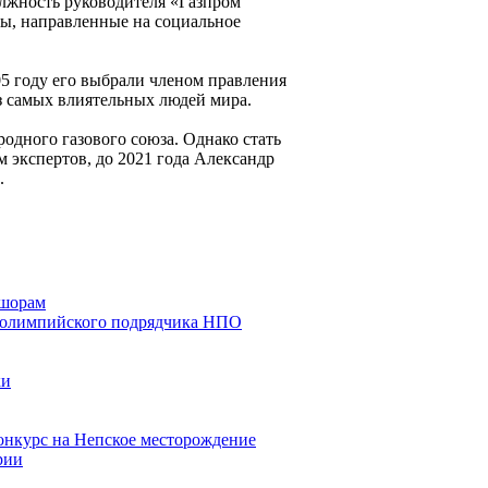
олжность руководителя «Газпром
мы, направленные на социальное
05 году его выбрали членом правления
з самых влиятельных людей мира.
одного газового союза. Однако стать
 экспертов, до 2021 года Александр
.
фшорам
у олимпийского подрядчика НПО
ки
онкурс на Непское месторождение
рии