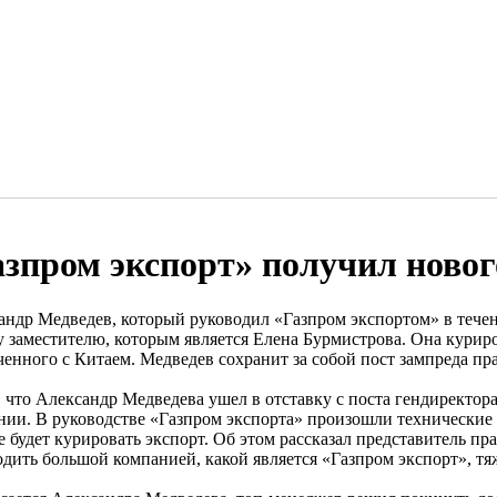
азпром экспорт» получил новог
андр Медведев, который руководил «Газпром экспортом» в течени
у заместителю, которым является Елена Бурмистрова. Она куриро
ченного с Китаем. Медведев сохранит за собой пост зампреда пр
, что Александр Медведева ушел в отставку с поста гендиректор
нии. В руководстве «Газпром экспорта» произошли технические 
 будет курировать экспорт. Об этом рассказал представитель пра
одить большой компанией, какой является «Газпром экспорт», тя