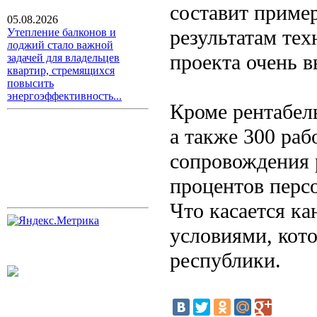
составит пример
05.08.2026
результатам тех
Утепление балконов и
лоджий стало важной
проекта очень в
задачей для владельцев
квартир, стремящихся
повысить
энергоэффективность...
Кроме рентабель
а также 300 раб
сопровождения 
процентов персо
Что касается ка
условиями, кот
республики.