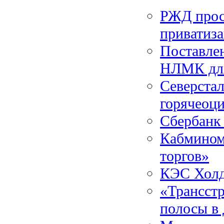
РЖД прос
приватиз
Поставлен
НЛМК для
Северста
горячеоц
Сбербанк
Кабмином
торгов»
КЭС Холди
«Трансстр
полосы в