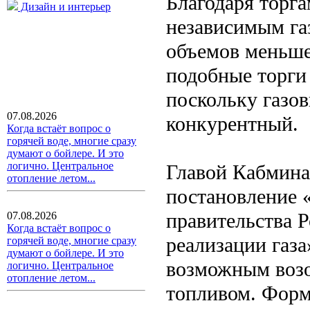
Благодаря торг
Дизайн и интерьер
независимым га
объемов меньше
подобные торги 
поскольку газо
07.08.2026
конкурентный.
Когда встаёт вопрос о
горячей воде, многие сразу
думают о бойлере. И это
логично. Центральное
Главой Кабмин
отопление летом...
постановление 
правительства 
07.08.2026
Когда встаёт вопрос о
реализации газа
горячей воде, многие сразу
думают о бойлере. И это
возможным возо
логично. Центральное
отопление летом...
топливом. Форм