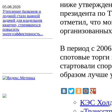
ниже утвержден
05.08.2026
президента по 
Утепление балконов и
лоджий стало важной
отметил, что м
задачей для владельцев
квартир, стремящихся
организованных
повысить
энергоэффективность...
В период с 2006
спотовые торги 
стартовали спор
образом лучше 
КЭС Холди
«Трансстр