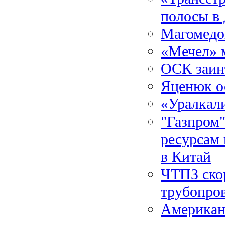
полосы в
Магомедо
«Мечел» 
ОСК заинт
Яценюк о
«Уралкал
"Газпром"
ресурсам 
в Китай
ЧТПЗ скор
трубопро
Американ