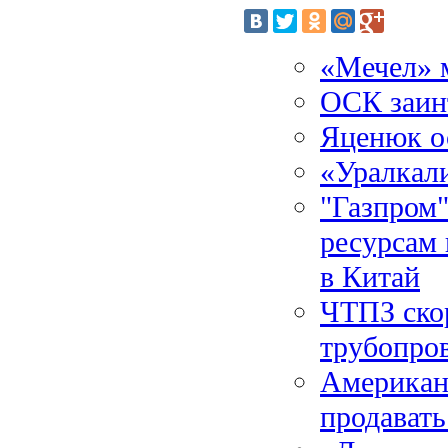
«Мечел» 
ОСК заинт
Яценюк о
«Уралкал
"Газпром"
ресурсам 
в Китай
ЧТПЗ скор
трубопро
Американ
продавать