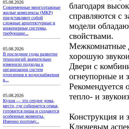
05.08.2026
благодаря высо
Современные многоэтажные
жилые комплексы (МКР)
справляются с з
представляют собой
сложные архитектурные и
модели облада
инженерные системы,
требующие...
свойствами.
Межкомнатные д
05.08.2026
хорошую звукои
В последние годы развитие
технологий значительно
Двери с комбин
изменило подходы к
организации систем
огнеупорные и 
отопления и водоснабжения
в...
Рекомендуется 
тепло- и звуко
05.08.2026
Кухня — это сердце дома,
место, где собирается семья,
готовится пища и создаются
Конструкция и 
особенные моменты.
Именно поэтому...
Ключевым аспек