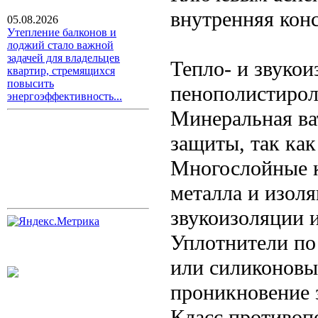
внутренняя кон
05.08.2026
Утепление балконов и
лоджий стало важной
задачей для владельцев
Тепло- и звуко
квартир, стремящихся
повысить
пенополистирол
энергоэффективность...
Минеральная ва
защиты, так как
Многослойные к
металла и изол
звукоизоляции и
Уплотнители по
или силиконовы
проникновение з
Класс противоп