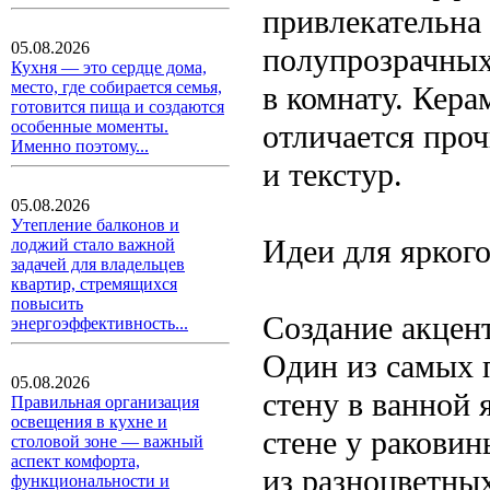
привлекательна 
05.08.2026
полупрозрачных 
Кухня — это сердце дома,
место, где собирается семья,
в комнату. Кера
готовится пища и создаются
особенные моменты.
отличается про
Именно поэтому...
и текстур.
05.08.2026
Утепление балконов и
Идеи для яркого
лоджий стало важной
задачей для владельцев
квартир, стремящихся
повысить
Создание акцен
энергоэффективность...
Один из самых 
05.08.2026
стену в ванной
Правильная организация
освещения в кухне и
стене у ракови
столовой зоне — важный
аспект комфорта,
из разноцветны
функциональности и