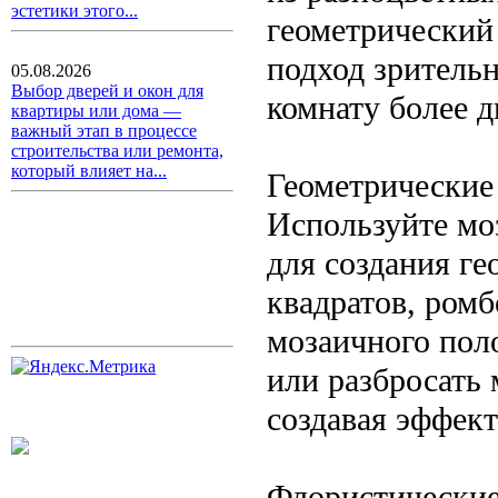
эстетики этого...
геометрический
подход зрительн
05.08.2026
Выбор дверей и окон для
комнату более 
квартиры или дома —
важный этап в процессе
строительства или ремонта,
который влияет на...
Геометрические
Используйте мо
для создания г
квадратов, ром
мозаичного пол
или разбросать 
создавая эффект
Флористически